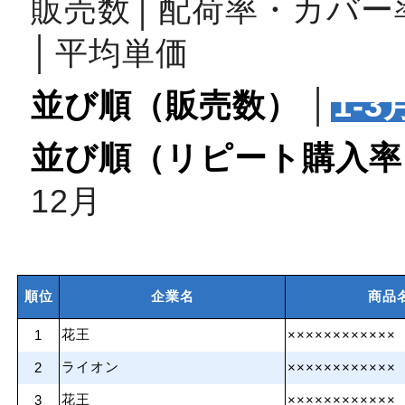
販売数
│
配荷率・カバー
│
平均単価
並び順（販売数）
│
1‐3
並び順（リピート購入率
12月
順位
企業名
商品
花王
1
××××××××××××
ライオン
2
××××××××××××
花王
3
××××××××××××