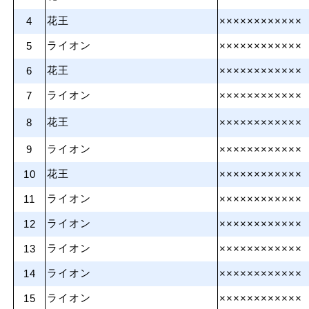
花王
4
××××××××××××
ライオン
5
××××××××××××
花王
6
××××××××××××
ライオン
7
××××××××××××
花王
8
××××××××××××
ライオン
9
××××××××××××
花王
10
××××××××××××
ライオン
11
××××××××××××
ライオン
12
××××××××××××
ライオン
13
××××××××××××
ライオン
14
××××××××××××
ライオン
15
××××××××××××