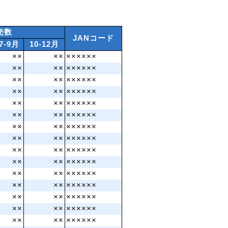
売数
JANコード
7‐9月
10‐12月
××
××
××××××
××
××
××××××
××
××
××××××
××
××
××××××
××
××
××××××
××
××
××××××
××
××
××××××
××
××
××××××
××
××
××××××
××
××
××××××
××
××
××××××
××
××
××××××
××
××
××××××
××
××
××××××
××
××
××××××