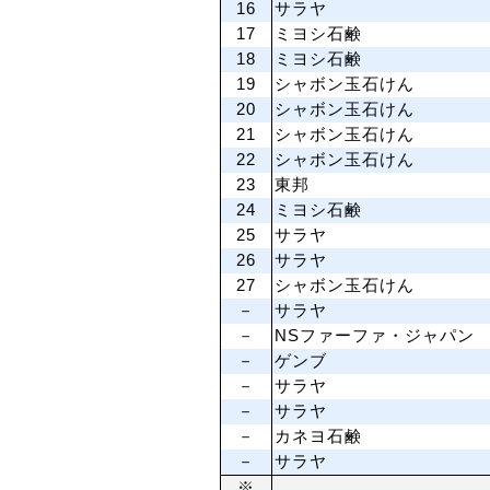
16
サラヤ
17
ミヨシ石鹸
18
ミヨシ石鹸
19
シャボン玉石けん
20
シャボン玉石けん
21
シャボン玉石けん
22
シャボン玉石けん
23
東邦
24
ミヨシ石鹸
25
サラヤ
26
サラヤ
27
シャボン玉石けん
－
サラヤ
－
NSファーファ・ジャパン
－
ゲンブ
－
サラヤ
－
サラヤ
－
カネヨ石鹸
－
サラヤ
※