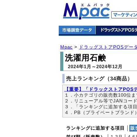
Mpac
>
ドラッグストアPOSデー
洗濯用石鹸
2024年1月～2024年12月
売上ランキング（34商品）
【重要】「ドラックストアPOSデ
１．小カテゴリの販売数100位
２．リニューアル等でJANコー
３．「ランキングに追加する項
４．PB（プライベートブランド
ランキングに追加する項目
│
販