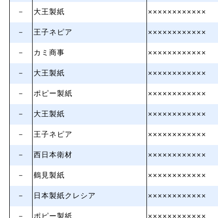
－
大王製紙
××××××××××××
－
王子ネピア
××××××××××××
－
カミ商事
××××××××××××
－
大王製紙
××××××××××××
－
ポピー製紙
××××××××××××
－
大王製紙
××××××××××××
－
王子ネピア
××××××××××××
－
西日本衛材
××××××××××××
－
鶴見製紙
××××××××××××
－
日本製紙クレシア
××××××××××××
－
ポピー製紙
××××××××××××