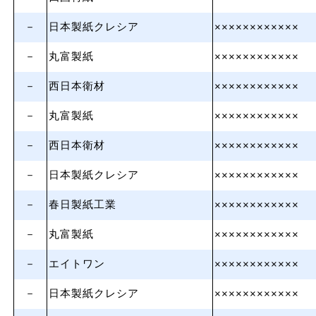
－
日本製紙クレシア
××××××××××××
－
丸富製紙
××××××××××××
－
西日本衛材
××××××××××××
－
丸富製紙
××××××××××××
－
西日本衛材
××××××××××××
－
日本製紙クレシア
××××××××××××
－
春日製紙工業
××××××××××××
－
丸富製紙
××××××××××××
－
エイトワン
××××××××××××
－
日本製紙クレシア
××××××××××××