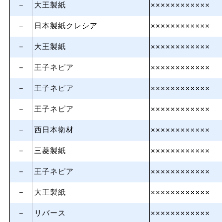
－
大王製紙
××××××××××××
－
日本製紙クレシア
××××××××××××
－
大王製紙
××××××××××××
－
王子ネピア
××××××××××××
－
王子ネピア
××××××××××××
－
王子ネピア
××××××××××××
－
西日本衛材
××××××××××××
－
三菱製紙
××××××××××××
－
王子ネピア
××××××××××××
－
大王製紙
××××××××××××
－
リバース
××××××××××××