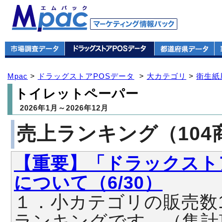
Mpac
>
ドラッグストアPOSデータ
>
大カテゴリ
>
衛生紙
トイレットペーパー
2026年1月～2026年12月
売上ランキング（104
【重要】「ドラックスト
について（6/30）
１．小カテゴリの販売数
ランキングです。（集計