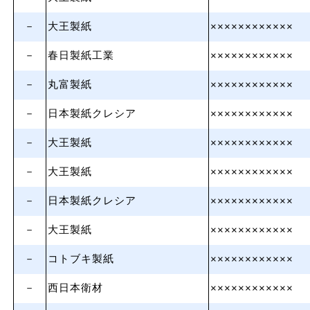
－
大王製紙
××××××××××××
－
春日製紙工業
××××××××××××
－
丸富製紙
××××××××××××
－
日本製紙クレシア
××××××××××××
－
大王製紙
××××××××××××
－
大王製紙
××××××××××××
－
日本製紙クレシア
××××××××××××
－
大王製紙
××××××××××××
－
コトブキ製紙
××××××××××××
－
西日本衛材
××××××××××××