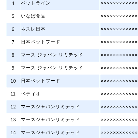
ペットライン
4
××××××××××××
いなば食品
5
××××××××××××
ネスレ日本
6
××××××××××××
日本ペットフード
7
××××××××××××
マース ジャパン リミテッド
8
××××××××××××
マース ジャパン リミテッド
9
××××××××××××
日本ペットフード
10
××××××××××××
ペティオ
11
××××××××××××
マースジャパンリミテッド
12
××××××××××××
マースジャパンリミテッド
13
××××××××××××
マースジャパンリミテッド
14
××××××××××××