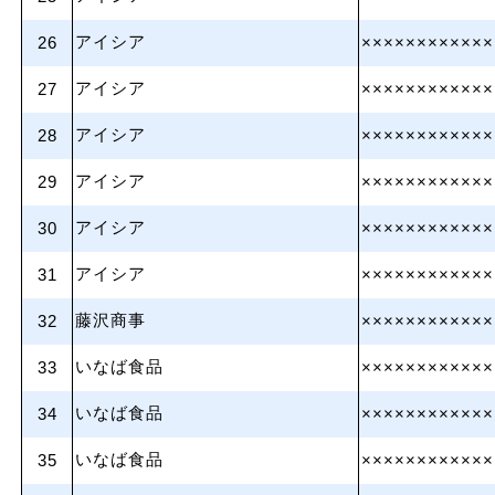
アイシア
26
××××××××××××
アイシア
27
××××××××××××
アイシア
28
××××××××××××
アイシア
29
××××××××××××
アイシア
30
××××××××××××
アイシア
31
××××××××××××
藤沢商事
32
××××××××××××
いなば食品
33
××××××××××××
いなば食品
34
××××××××××××
いなば食品
35
××××××××××××