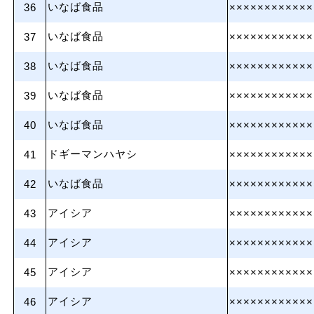
いなば食品
36
××××××××××××
いなば食品
37
××××××××××××
いなば食品
38
××××××××××××
いなば食品
39
××××××××××××
いなば食品
40
××××××××××××
ドギーマンハヤシ
41
××××××××××××
いなば食品
42
××××××××××××
アイシア
43
××××××××××××
アイシア
44
××××××××××××
アイシア
45
××××××××××××
アイシア
46
××××××××××××