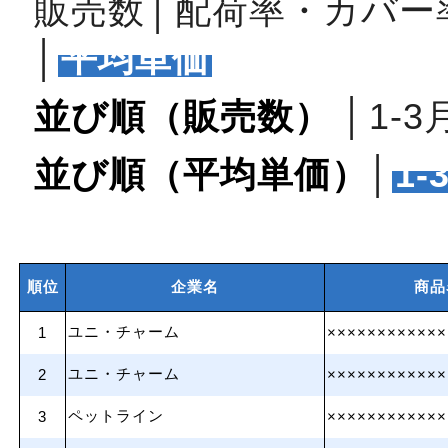
販売数
│
配荷率・カバー
│
平均単価
並び順（販売数）
│
1‐3
並び順（平均単価）
│
1‐
順位
企業名
商品
ユニ・チャーム
1
××××××××××××
ユニ・チャーム
2
××××××××××××
ペットライン
3
××××××××××××