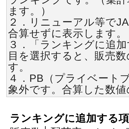
ます。）
２．リニューアル等でJ
合算せずに表示します。
３．「ランキングに追加
目を選択すると、販売数
す。
４．PB（プライベート
象外です。合算した数値
ランキングに追加する