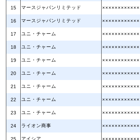
マースジャパンリミテッド
15
××××××××××××
マースジャパンリミテッド
16
××××××××××××
ユニ・チャーム
17
××××××××××××
ユニ・チャーム
18
××××××××××××
ユニ・チャーム
19
××××××××××××
ユニ・チャーム
20
××××××××××××
ユニ・チャーム
21
××××××××××××
ユニ・チャーム
22
××××××××××××
ユニ・チャーム
23
××××××××××××
ライオン商事
24
××××××××××××
アイシア
25
××××××××××××