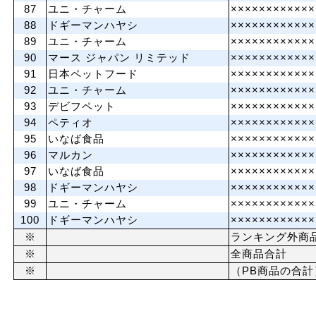
87
ユニ・チャーム
××××××××××××
88
ドギーマンハヤシ
××××××××××××
89
ユニ・チャーム
××××××××××××
90
マース ジャパン リミテッド
××××××××××××
91
日本ペットフード
××××××××××××
92
ユニ・チャーム
××××××××××××
93
デビフペット
××××××××××××
94
ペティオ
××××××××××××
95
いなば食品
××××××××××××
96
マルカン
××××××××××××
97
いなば食品
××××××××××××
98
ドギーマンハヤシ
××××××××××××
99
ユニ・チャーム
××××××××××××
100
ドギーマンハヤシ
××××××××××××
※
ランキング外商
※
全商品合計
※
（PB商品の合計