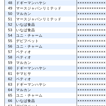
48
ドギーマンハヤシ
××××××××××××
49
マースジャパンリミテッド
××××××××××××
50
マルカン
××××××××××××
51
マースジャパンリミテッド
××××××××××××
52
いなば食品
××××××××××××
53
いなば食品
××××××××××××
54
ユニ・チャーム
××××××××××××
55
デビフペット
××××××××××××
56
ユニ・チャーム
××××××××××××
57
ペティオ
××××××××××××
58
ペティオ
××××××××××××
59
マルカン
××××××××××××
60
ドギーマンハヤシ
××××××××××××
61
ヤマヒサ
××××××××××××
62
ペティオ
××××××××××××
63
ドギーマンハヤシ
××××××××××××
64
マルカン
××××××××××××
65
ユニ・チャーム
××××××××××××
66
いなば食品
××××××××××××