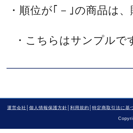
・順位が｢－｣の商品は
・こちらはサンプルで
運営会社
│
個人情報保護方針
│
利用規約
│
特定商取引法に基
Copyri