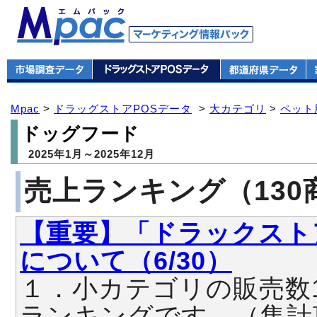
Mpac
>
ドラッグストアPOSデータ
>
大カテゴリ
>
ペット
ドッグフード
2025年1月～2025年12月
売上ランキング（130
【重要】「ドラックスト
について（6/30）
１．小カテゴリの販売数
ランキングです。（集計