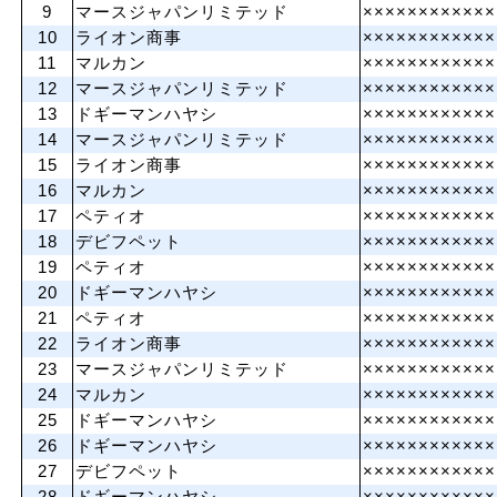
9
マースジャパンリミテッド
××××××××××××
10
ライオン商事
××××××××××××
11
マルカン
××××××××××××
12
マースジャパンリミテッド
××××××××××××
13
ドギーマンハヤシ
××××××××××××
14
マースジャパンリミテッド
××××××××××××
15
ライオン商事
××××××××××××
16
マルカン
××××××××××××
17
ペティオ
××××××××××××
18
デビフペット
××××××××××××
19
ペティオ
××××××××××××
20
ドギーマンハヤシ
××××××××××××
21
ペティオ
××××××××××××
22
ライオン商事
××××××××××××
23
マースジャパンリミテッド
××××××××××××
24
マルカン
××××××××××××
25
ドギーマンハヤシ
××××××××××××
26
ドギーマンハヤシ
××××××××××××
27
デビフペット
××××××××××××