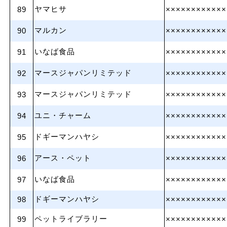
ヤマヒサ
89
××××××××××××
マルカン
90
××××××××××××
いなば食品
91
××××××××××××
マースジャパンリミテッド
92
××××××××××××
マースジャパンリミテッド
93
××××××××××××
ユニ・チャーム
94
××××××××××××
ドギーマンハヤシ
95
××××××××××××
アース・ペット
96
××××××××××××
いなば食品
97
××××××××××××
ドギーマンハヤシ
98
××××××××××××
ペットライブラリー
99
××××××××××××