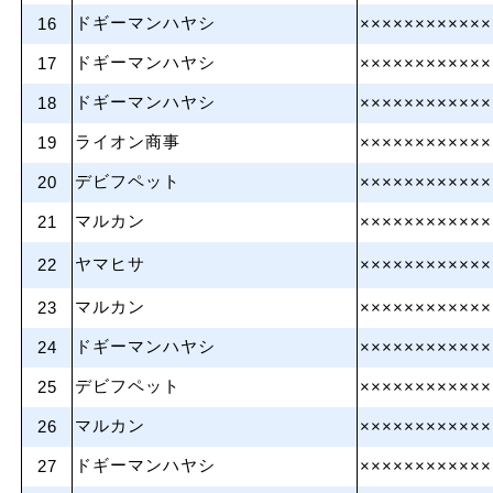
ドギーマンハヤシ
16
××××××××××××
ドギーマンハヤシ
17
××××××××××××
ドギーマンハヤシ
18
××××××××××××
ライオン商事
19
××××××××××××
デビフペット
20
××××××××××××
マルカン
21
××××××××××××
ヤマヒサ
22
××××××××××××
マルカン
23
××××××××××××
ドギーマンハヤシ
24
××××××××××××
デビフペット
25
××××××××××××
マルカン
26
××××××××××××
ドギーマンハヤシ
27
××××××××××××