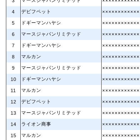
マースジャパンリミテッド
3
××××××××××××
デビフペット
4
××××××××××××
ドギーマンハヤシ
5
××××××××××××
マースジャパンリミテッド
6
××××××××××××
ドギーマンハヤシ
7
××××××××××××
マルカン
8
××××××××××××
マースジャパンリミテッド
9
××××××××××××
ドギーマンハヤシ
10
××××××××××××
マルカン
11
××××××××××××
デビフペット
12
××××××××××××
マースジャパンリミテッド
13
××××××××××××
ライオン商事
14
××××××××××××
マルカン
15
××××××××××××