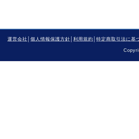
運営会社
│
個人情報保護方針
│
利用規約
│
特定商取引法に基
Copyri