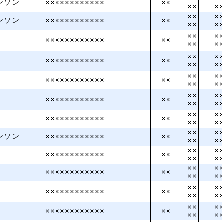
ンソン
××××××××××××
××
××
×
××
×
ンソン
××××××××××××
××
××
×
××
×
××××××××××××
××
××
×
××
×
××××××××××××
××
××
×
××
×
××××××××××××
××
××
×
××
×
××××××××××××
××
××
×
××
×
××××××××××××
××
××
×
××
×
ンソン
××××××××××××
××
××
×
××
×
××××××××××××
××
××
×
××
×
××××××××××××
××
××
×
××
×
××××××××××××
××
××
×
××
×
××××××××××××
××
××
×