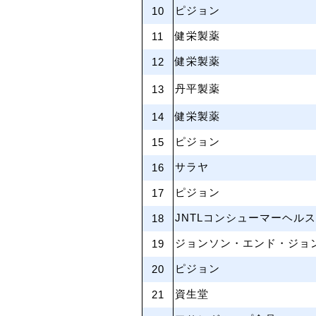
ピジョン
10
健栄製薬
11
健栄製薬
12
丹平製薬
13
健栄製薬
14
ピジョン
15
サラヤ
16
ピジョン
17
JNTLコンシューマーヘルス
18
ジョンソン・エンド・ジョ
19
ピジョン
20
資生堂
21