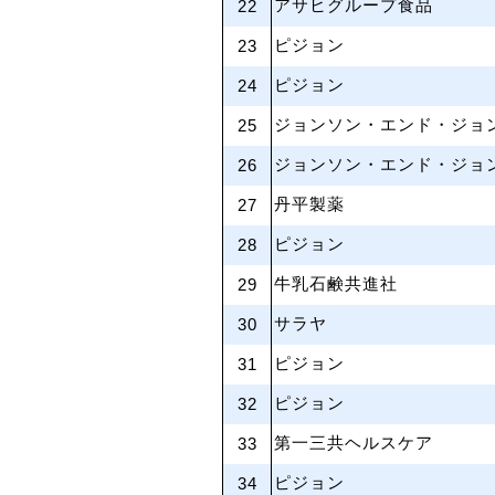
アサヒグループ食品
22
ピジョン
23
ピジョン
24
ジョンソン・エンド・ジョ
25
ジョンソン・エンド・ジョ
26
丹平製薬
27
ピジョン
28
牛乳石鹸共進社
29
サラヤ
30
ピジョン
31
ピジョン
32
第一三共ヘルスケア
33
ピジョン
34