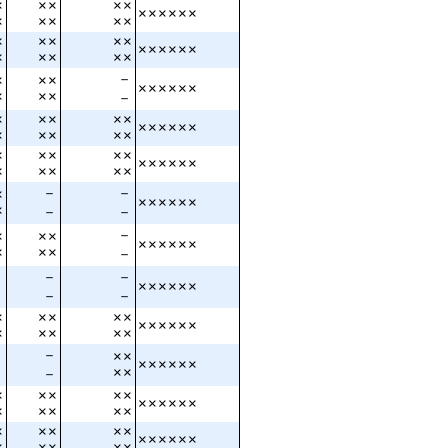
×
××
××
××××××
×
××
××
×
××
××
××××××
×
××
××
－
×
××
××××××
×
××
－
×
××
××
××××××
×
××
××
×
××
××
××××××
×
××
××
－
－
×
××××××
×
－
－
－
×
××
××××××
×
××
－
－
－
－
××××××
－
－
－
×
××
××
××××××
×
××
××
－
－
××
××××××
××
－
－
×
××
××
××××××
×
××
××
×
××
××
××××××