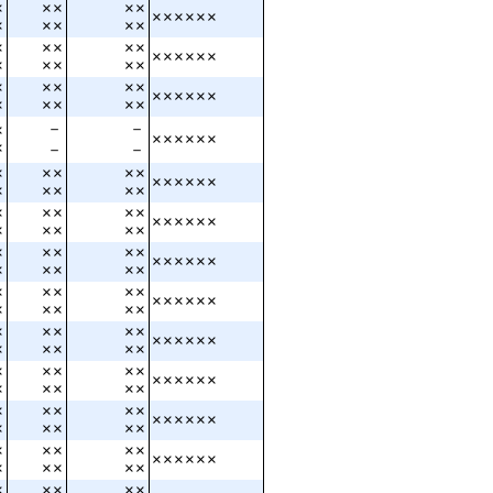
×
××
××
××××××
×
××
××
×
××
××
××××××
×
××
××
×
××
××
××××××
×
××
××
－
－
×
××××××
×
－
－
×
××
××
××××××
×
××
××
×
××
××
××××××
×
××
××
×
××
××
××××××
×
××
××
×
××
××
××××××
×
××
××
×
××
××
××××××
×
××
××
×
××
××
××××××
×
××
××
×
××
××
××××××
×
××
××
×
××
××
××××××
×
××
××
×
××
××