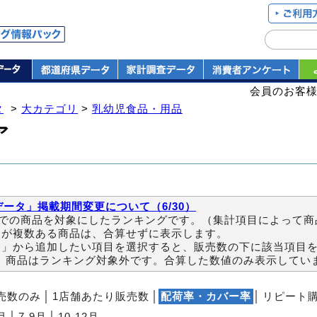
会員のお客
タ
>
大カテゴリ
>
乳幼児食品・用品
ア
ータ」掲載期間変更について（6/30）
までの商品を対象にしたランキングです。（集計項目によって
ドが複数ある商品は、合算せずに表示します。
目」から追加したい項目を選択すると、販売数の下に該当項目
）商品はランキング対象外です。合算した数値のみ表示してい
売数のみ
│
1店舗あたり販売数
│
配荷率・カバー率
│
リピート