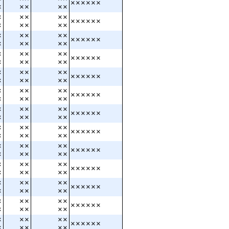
××××××
×
××
××
×
××
××
××××××
×
××
××
×
××
××
××××××
×
××
××
×
××
××
××××××
×
××
××
×
××
××
××××××
×
××
××
×
××
××
××××××
×
××
××
×
××
××
××××××
×
××
××
×
××
××
××××××
×
××
××
×
××
××
××××××
×
××
××
×
××
××
××××××
×
××
××
×
××
××
××××××
×
××
××
×
××
××
××××××
×
××
××
×
××
××
××××××
×
××
××