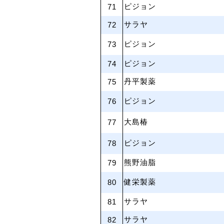
ピジョン
71
サラヤ
72
ピジョン
73
ピジョン
74
丹平製薬
75
ピジョン
76
大島椿
77
ピジョン
78
熊野油脂
79
健栄製薬
80
サラヤ
81
サラヤ
82