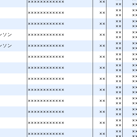
××××××××××××
××
××
×
××
×
××××××××××××
××
××
×
××
×
××××××××××××
××
××
×
××
×
ンソン
××××××××××××
××
××
×
××
×
ンソン
××××××××××××
××
××
×
××
×
××××××××××××
××
××
×
××
×
××××××××××××
××
××
×
××
×
××××××××××××
××
××
×
××
×
××××××××××××
××
××
×
××
×
××××××××××××
××
××
×
××
×
××××××××××××
××
××
×
××
×
××××××××××××
××
××
×
××
×
××××××××××××
××
××
×