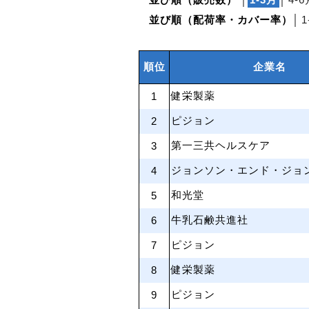
並び順（販売数）
│
1‐3月
│
4‐6
並び順（配荷率・カバー率）
│
1
順位
企業名
健栄製薬
1
ピジョン
2
第一三共ヘルスケア
3
ジョンソン・エンド・ジョ
4
和光堂
5
牛乳石鹸共進社
6
ピジョン
7
健栄製薬
8
ピジョン
9