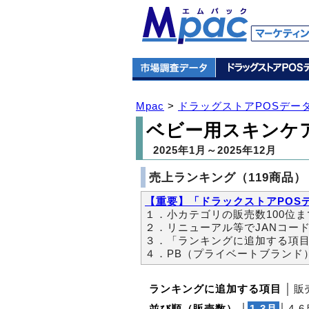
Mpac
>
ドラッグストアPOSデー
ベビー用スキンケ
2025年1月～2025年12月
売上ランキング（119商品）
【重要】「ドラックストアPOSデ
１．小カテゴリの販売数100位
２．リニューアル等でJANコー
３．「ランキングに追加する項
４．PB（プライベートブランド
ランキングに追加する項目
│
販