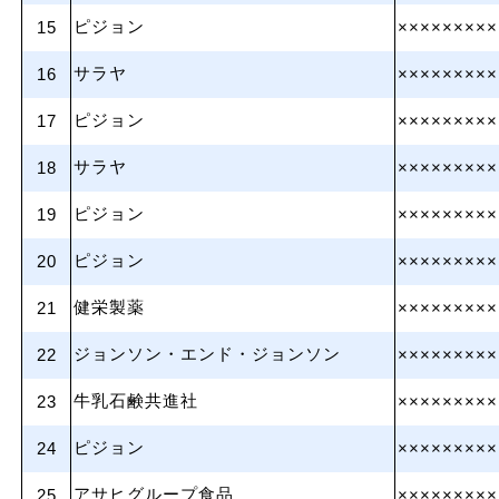
ピジョン
15
×××××××××
サラヤ
16
×××××××××
ピジョン
17
×××××××××
サラヤ
18
×××××××××
ピジョン
19
×××××××××
ピジョン
20
×××××××××
健栄製薬
21
×××××××××
ジョンソン・エンド・ジョンソン
22
×××××××××
牛乳石鹸共進社
23
×××××××××
ピジョン
24
×××××××××
アサヒグループ食品
25
×××××××××