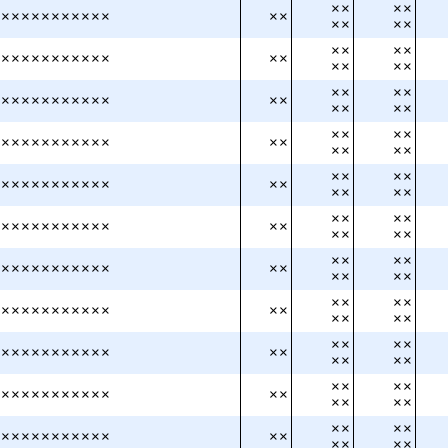
××
××
××××××××××××
××
××
××
××
××
××××××××××××
××
××
××
××
××
××××××××××××
××
××
××
××
××
××××××××××××
××
××
××
××
××
××××××××××××
××
××
××
××
××
××××××××××××
××
××
××
××
××
××××××××××××
××
××
××
××
××
××××××××××××
××
××
××
××
××
××××××××××××
××
××
××
××
××
××××××××××××
××
××
××
××
××
××××××××××××
××
××
××