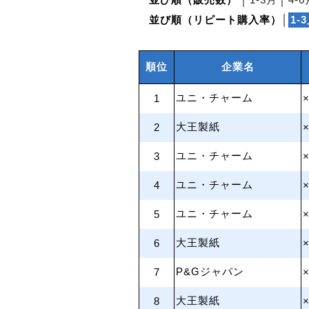
並び順（販売数）
│
1‐3月
│
4‐6
並び順（リピート購入率）
│
1‐
順位
企業名
ユニ・チャーム
1
大王製紙
2
ユニ・チャーム
3
ユニ・チャーム
4
ユニ・チャーム
5
大王製紙
6
P&Gジャパン
7
大王製紙
8