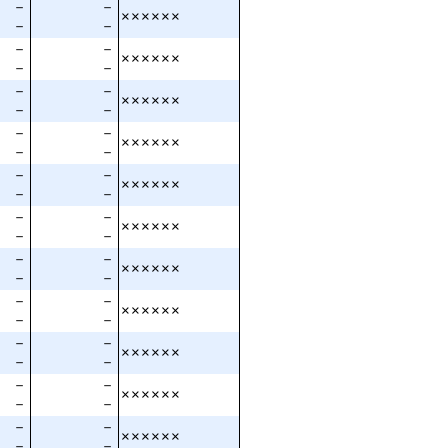
－
－
××××××
－
－
－
－
××××××
－
－
－
－
××××××
－
－
－
－
××××××
－
－
－
－
××××××
－
－
－
－
××××××
－
－
－
－
××××××
－
－
－
－
××××××
－
－
－
－
××××××
－
－
－
－
××××××
－
－
－
－
××××××
－
－