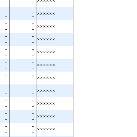
××××××
－
－
－
－
××××××
－
－
－
－
××××××
－
－
－
－
××××××
－
－
－
－
××××××
－
－
－
－
××××××
－
－
－
－
××××××
－
－
－
－
××××××
－
－
－
－
××××××
－
－
－
－
××××××
－
－
－
－
××××××
－
－