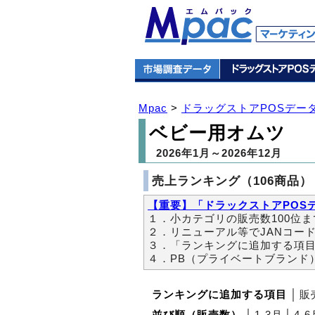
Mpac
>
ドラッグストアPOSデー
ベビー用オムツ
2026年1月～2026年12月
売上ランキング（106商品）
【重要】「ドラックストアPOSデ
１．小カテゴリの販売数100位
２．リニューアル等でJANコー
３．「ランキングに追加する項
４．PB（プライベートブランド
ランキングに追加する項目
│
販