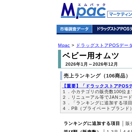
Mpac
>
ドラッグストアPOSデー
ベビー用オムツ
2026年1月～2026年12月
売上ランキング（106商品）
【重要】「ドラックストアPOSデ
１．小カテゴリの販売数100位
２．リニューアル等でJANコー
３．「ランキングに追加する項
４．PB（プライベートブランド
ランキングに追加する項目
│
販