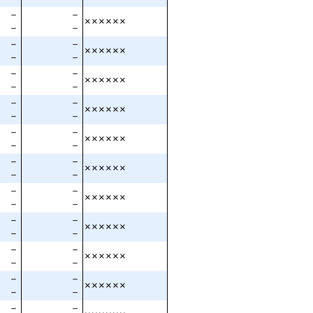
－
－
××××××
－
－
－
－
××××××
－
－
－
－
××××××
－
－
－
－
××××××
－
－
－
－
××××××
－
－
－
－
××××××
－
－
－
－
××××××
－
－
－
－
××××××
－
－
－
－
××××××
－
－
－
－
××××××
－
－
－
－