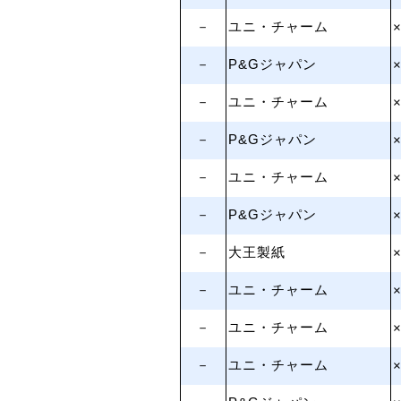
－
ユニ・チャーム
－
P&Gジャパン
－
ユニ・チャーム
－
P&Gジャパン
－
ユニ・チャーム
－
P&Gジャパン
－
大王製紙
－
ユニ・チャーム
－
ユニ・チャーム
－
ユニ・チャーム