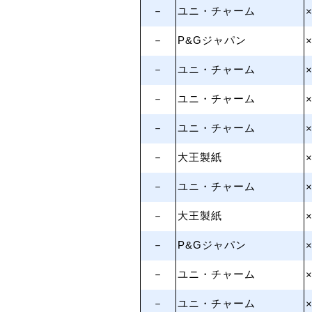
－
ユニ・チャーム
－
P&Gジャパン
－
ユニ・チャーム
－
ユニ・チャーム
－
ユニ・チャーム
－
大王製紙
－
ユニ・チャーム
－
大王製紙
－
P&Gジャパン
－
ユニ・チャーム
－
ユニ・チャーム