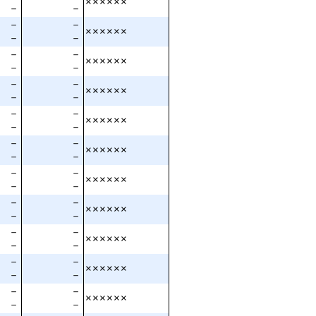
××××××
－
－
－
－
××××××
－
－
－
－
××××××
－
－
－
－
××××××
－
－
－
－
××××××
－
－
－
－
××××××
－
－
－
－
××××××
－
－
－
－
××××××
－
－
－
－
××××××
－
－
－
－
××××××
－
－
－
－
××××××
－
－