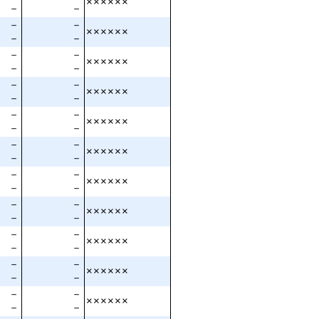
××××××
－
－
－
－
××××××
－
－
－
－
××××××
－
－
－
－
××××××
－
－
－
－
××××××
－
－
－
－
××××××
－
－
－
－
××××××
－
－
－
－
××××××
－
－
－
－
××××××
－
－
－
－
××××××
－
－
－
－
××××××
－
－