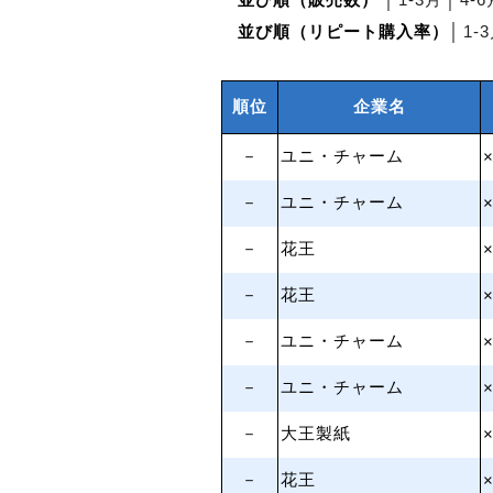
並び順（販売数）
│
1‐3月
│
4‐6
並び順（リピート購入率）
│
1‐
順位
企業名
－
ユニ・チャーム
－
ユニ・チャーム
－
花王
－
花王
－
ユニ・チャーム
－
ユニ・チャーム
－
大王製紙
－
花王