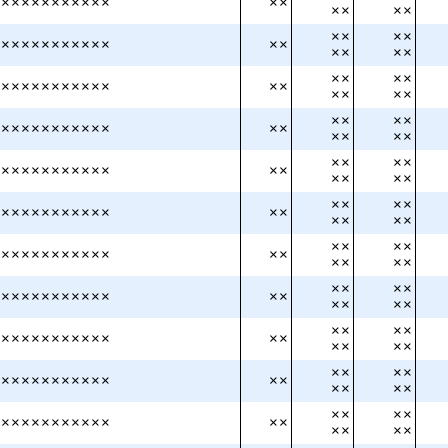
××××××××××××
××
××
××
××
××
××××××××××××
××
××
××
××
××
××××××××××××
××
××
××
××
××
××××××××××××
××
××
××
××
××
××××××××××××
××
××
××
××
××
××××××××××××
××
××
××
××
××
××××××××××××
××
××
××
××
××
××××××××××××
××
××
××
××
××
××××××××××××
××
××
××
××
××
××××××××××××
××
××
××
××
××
××××××××××××
××
××
××