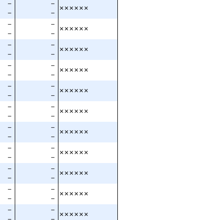
－
－
××××××
－
－
－
－
××××××
－
－
－
－
××××××
－
－
－
－
××××××
－
－
－
－
××××××
－
－
－
－
××××××
－
－
－
－
××××××
－
－
－
－
××××××
－
－
－
－
××××××
－
－
－
－
××××××
－
－
－
－
××××××
－
－