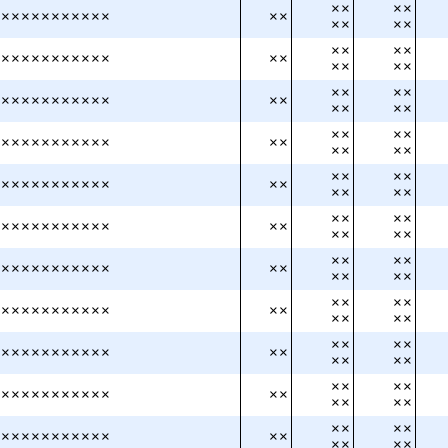
××
××
××××××××××××
××
××
××
××
××
××××××××××××
××
××
××
××
××
××××××××××××
××
××
××
××
××
××××××××××××
××
××
××
××
××
××××××××××××
××
××
××
××
××
××××××××××××
××
××
××
××
××
××××××××××××
××
××
××
××
××
××××××××××××
××
××
××
××
××
××××××××××××
××
××
××
××
××
××××××××××××
××
××
××
××
××
××××××××××××
××
××
××