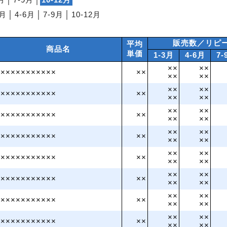
月
│
7‐9月
│
10‐12月
3月
│
4‐6月
│
7‐9月
│
10‐12月
販売数／リピ
平均
商品名
単価
1‐3月
4‐6月
7‐
××
××
××××××××××××
××
××
××
××
××
××××××××××××
××
××
××
××
××
××××××××××××
××
××
××
××
××
××××××××××××
××
××
××
××
××
××××××××××××
××
××
××
××
××
××××××××××××
××
××
××
××
××
××××××××××××
××
××
××
××
××
××××××××××××
××
××
××