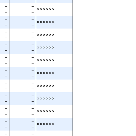
－
－
××××××
－
－
－
－
××××××
－
－
－
－
××××××
－
－
－
－
××××××
－
－
－
－
××××××
－
－
－
－
××××××
－
－
－
－
××××××
－
－
－
－
××××××
－
－
－
－
××××××
－
－
－
－
××××××
－
－
－
－