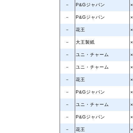
－
P&Gジャパン
－
P&Gジャパン
－
花王
－
大王製紙
－
ユニ・チャーム
－
ユニ・チャーム
－
花王
－
P&Gジャパン
－
ユニ・チャーム
－
P&Gジャパン
－
花王