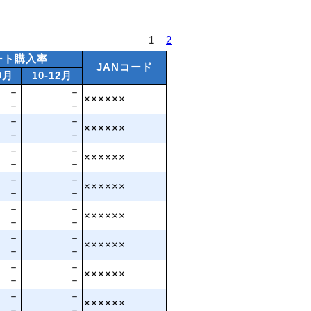
1｜
2
ート購入率
JANコード
9月
10‐12月
－
－
××××××
－
－
－
－
××××××
－
－
－
－
××××××
－
－
－
－
××××××
－
－
－
－
××××××
－
－
－
－
××××××
－
－
－
－
××××××
－
－
－
－
××××××
－
－