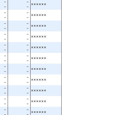
－
－
××××××
－
－
－
－
××××××
－
－
－
－
××××××
－
－
－
－
××××××
－
－
－
－
××××××
－
－
－
－
××××××
－
－
－
－
××××××
－
－
－
－
××××××
－
－
－
－
××××××
－
－
－
－
××××××
－
－
－
－
××××××
－
－