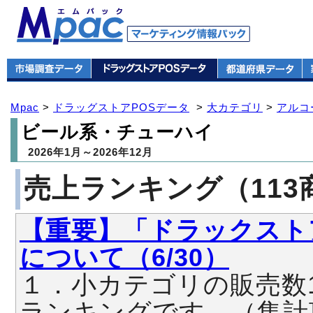
Mpac
>
ドラッグストアPOSデータ
>
大カテゴリ
>
アルコ
ビール系・チューハイ
2026年1月～2026年12月
売上ランキング（113
【重要】「ドラックスト
について（6/30）
１．小カテゴリの販売数
ランキングです。（集計