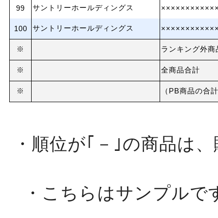
サントリーホールディングス
99
×××××××××××
サントリーホールディングス
100
×××××××××××
※
ランキング外商
※
全商品合計
※
（PB商品の合
・順位が｢－｣の商品は
・こちらはサンプルで