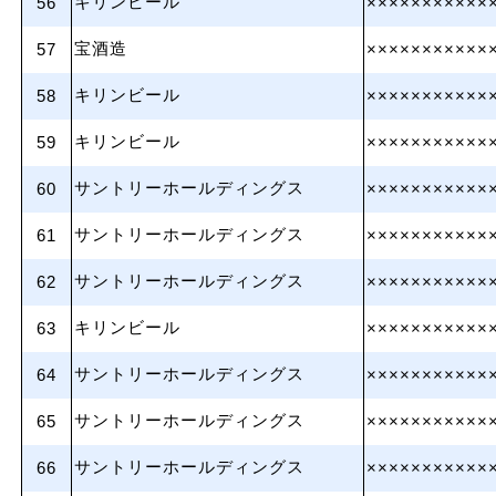
キリンビール
56
×××××××××××
宝酒造
57
×××××××××××
キリンビール
58
×××××××××××
キリンビール
59
×××××××××××
サントリーホールディングス
60
×××××××××××
サントリーホールディングス
61
×××××××××××
サントリーホールディングス
62
×××××××××××
キリンビール
63
×××××××××××
サントリーホールディングス
64
×××××××××××
サントリーホールディングス
65
×××××××××××
サントリーホールディングス
66
×××××××××××