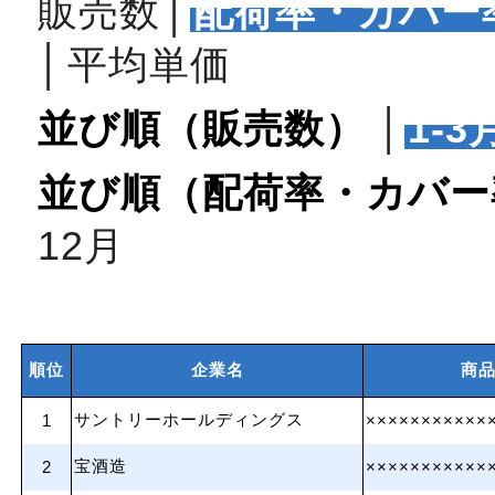
販売数
│
配荷率・カバー
│
平均単価
並び順（販売数）
│
1‐3
並び順（配荷率・カバー
12月
順位
企業名
商
サントリーホールディングス
1
×××××××××××
宝酒造
2
×××××××××××