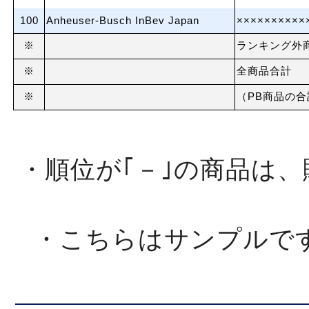
100
Anheuser-Busch InBev Japan
××××××××××
※
ランキング外
※
全商品合計
※
（PB商品の合
・順位が｢－｣の商品は
・こちらはサンプルで