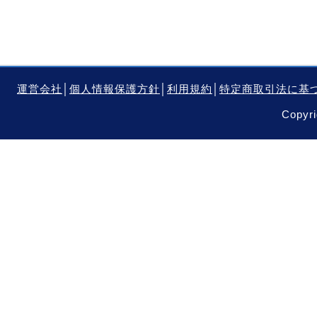
運営会社
│
個人情報保護方針
│
利用規約
│
特定商取引法に基
Copyri