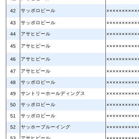
サッポロビール
42
××××××××××
サッポロビール
43
××××××××××
アサヒビール
44
××××××××××
アサヒビール
45
××××××××××
アサヒビール
46
××××××××××
アサヒビール
47
××××××××××
サッポロビール
48
××××××××××
サントリーホールディングス
49
××××××××××
サッポロビール
50
××××××××××
サッポロビール
51
××××××××××
ヤッホーブルーイング
52
××××××××××
アサヒビール
53
××××××××××