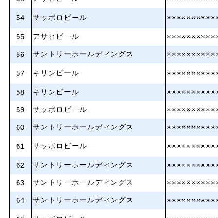
サッポロビール
54
××××××××××
アサヒビール
55
××××××××××
サントリーホールディングス
56
××××××××××
キリンビール
57
××××××××××
キリンビール
58
××××××××××
サッポロビール
59
××××××××××
サントリーホールディングス
60
××××××××××
サッポロビール
61
××××××××××
サントリーホールディングス
62
××××××××××
サントリーホールディングス
63
××××××××××
サントリーホールディングス
64
××××××××××