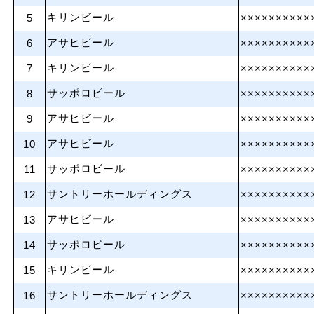
キリンビール
5
××××××××××
アサヒビール
6
××××××××××
キリンビール
7
××××××××××
サッポロビール
8
××××××××××
アサヒビール
9
××××××××××
アサヒビール
10
××××××××××
サッポロビール
11
××××××××××
サントリーホールディングス
12
××××××××××
アサヒビール
13
××××××××××
サッポロビール
14
××××××××××
キリンビール
15
××××××××××
サントリーホールディングス
16
××××××××××