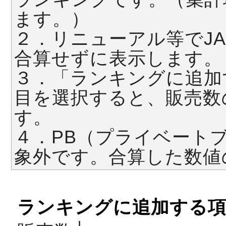
ます。）
２．リニューアル等でJ
合算せずに表示します。
３．「ランキングに追加
目を選択すると、販売数
す。
４．PB（プライベート
象外です。合算した数値
ランキングに追加する