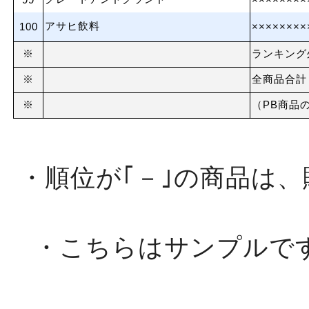
99
××××××××
アサヒ飲料
100
××××××××
※
ランキング
※
全商品合計
※
（PB商品
・順位が｢－｣の商品は
・こちらはサンプルで