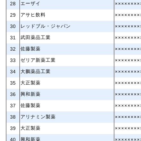
エーザイ
28
××××××××
アサヒ飲料
29
××××××××
レッドブル・ジャパン
30
××××××××
武田薬品工業
31
××××××××
佐藤製薬
32
××××××××
ゼリア新薬工業
33
××××××××
大鵬薬品工業
34
××××××××
大正製薬
35
××××××××
興和新薬
36
××××××××
佐藤製薬
37
××××××××
アリナミン製薬
38
××××××××
大正製薬
39
××××××××
興和新薬
40
××××××××