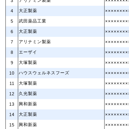
アリナミン製薬
3
××××××××
大正製薬
4
××××××××
武田薬品工業
5
××××××××
大正製薬
6
××××××××
アリナミン製薬
7
××××××××
エーザイ
8
××××××××
大塚製薬
9
××××××××
ハウスウェルネスフーズ
10
××××××××
大塚製薬
11
××××××××
久光製薬
12
××××××××
興和新薬
13
××××××××
大正製薬
14
××××××××
興和新薬
15
××××××××