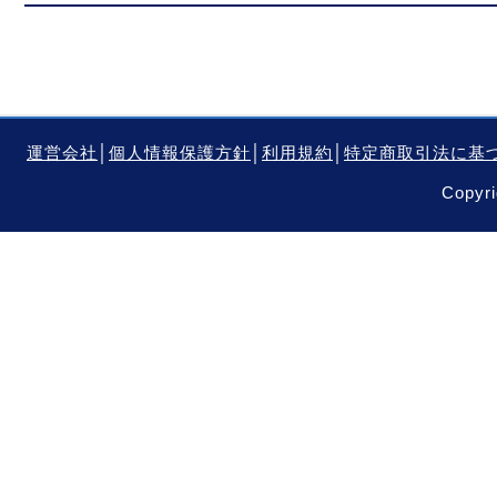
運営会社
│
個人情報保護方針
│
利用規約
│
特定商取引法に基
Copyri