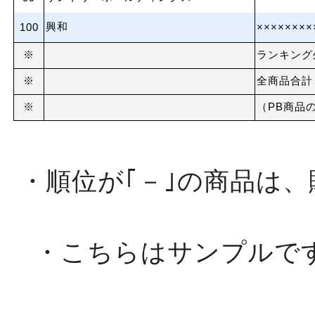
興和
100
××××××××
※
ランキング
※
全商品合計
※
（PB商品
・順位が｢－｣の商品は
・こちらはサンプルで