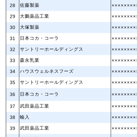
佐藤製薬
28
××××××××
大鵬薬品工業
29
××××××××
大塚製薬
30
××××××××
日本コカ・コーラ
31
××××××××
サントリーホールディングス
32
××××××××
森永乳業
33
××××××××
ハウスウェルネスフーズ
34
××××××××
サントリーホールディングス
35
××××××××
日本コカ・コーラ
36
××××××××
武田薬品工業
37
××××××××
輸入
38
××××××××
武田薬品工業
39
××××××××