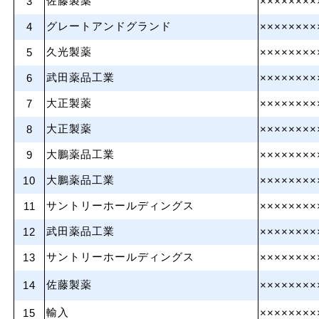
佐藤製薬
3
××××××××
グレートアンドグランド
4
××××××××
久光製薬
5
××××××××
武田薬品工業
6
××××××××
大正製薬
7
××××××××
大正製薬
8
××××××××
大鵬薬品工業
9
××××××××
大鵬薬品工業
10
××××××××
サントリーホールディングス
11
××××××××
武田薬品工業
12
××××××××
サントリーホールディングス
13
××××××××
佐藤製薬
14
××××××××
輸入
15
××××××××