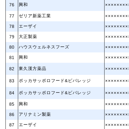
興和
76
××××××××
ゼリア新薬工業
77
××××××××
エーザイ
78
××××××××
大正製薬
79
××××××××
ハウスウェルネスフーズ
80
××××××××
興和
81
××××××××
東久漢方薬品
82
××××××××
ポッカサッポロフード&ビバレッジ
83
××××××××
ポッカサッポロフード&ビバレッジ
84
××××××××
興和
85
××××××××
アリナミン製薬
86
××××××××
エーザイ
87
××××××××