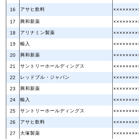
アサヒ飲料
16
××××××××
興和新薬
17
××××××××
アリナミン製薬
18
××××××××
輸入
19
××××××××
興和新薬
20
××××××××
サントリーホールディングス
21
××××××××
レッドブル・ジャパン
22
××××××××
興和新薬
23
××××××××
輸入
24
××××××××
サントリーホールディングス
25
××××××××
アサヒ飲料
26
××××××××
大塚製薬
27
××××××××