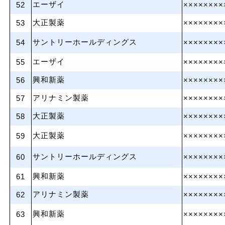
エーザイ
52
××××××××
大正製薬
53
××××××××
サントリーホールディングス
54
××××××××
エーザイ
55
××××××××
興和新薬
56
××××××××
アリナミン製薬
57
××××××××
大正製薬
58
××××××××
大正製薬
59
××××××××
サントリーホールディングス
60
××××××××
興和新薬
61
××××××××
アリナミン製薬
62
××××××××
興和新薬
63
××××××××