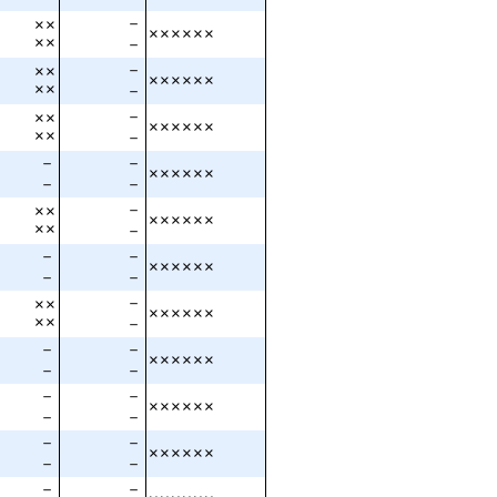
－
××
××××××
××
－
－
××
××××××
××
－
－
××
××××××
××
－
－
－
××××××
－
－
－
××
××××××
××
－
－
－
××××××
－
－
－
××
××××××
××
－
－
－
××××××
－
－
－
－
××××××
－
－
－
－
××××××
－
－
－
－