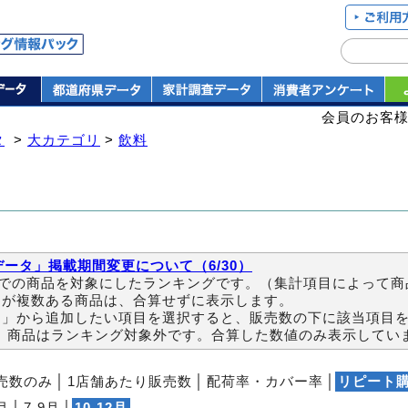
会員のお客
タ
>
大カテゴリ
>
飲料
ータ」掲載期間変更について（6/30）
までの商品を対象にしたランキングです。（集計項目によって
ドが複数ある商品は、合算せずに表示します。
目」から追加したい項目を選択すると、販売数の下に該当項目
）商品はランキング対象外です。合算した数値のみ表示してい
売数のみ
│
1店舗あたり販売数
│
配荷率・カバー率
│
リピート