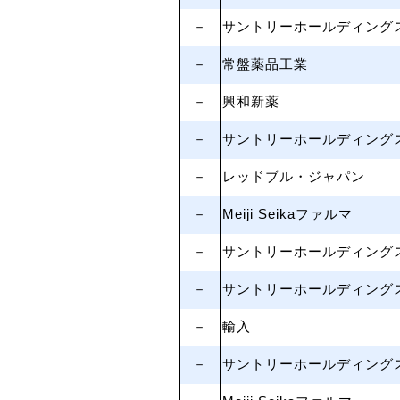
－
サントリーホールディング
－
常盤薬品工業
－
興和新薬
－
サントリーホールディング
－
レッドブル・ジャパン
－
Meiji Seikaファルマ
－
サントリーホールディング
－
サントリーホールディング
－
輸入
－
サントリーホールディング