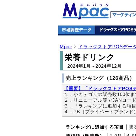
Mpac
>
ドラッグストアPOSデー
栄養ドリンク
2024年1月～2024年12月
売上ランキング（126商品）
【重要】「ドラックストアPOSデ
１．小カテゴリの販売数100位
２．リニューアル等でJANコー
３．「ランキングに追加する項
４．PB（プライベートブランド
ランキングに追加する項目
│
販