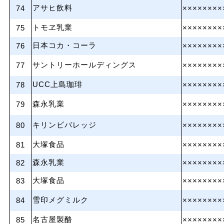
アサヒ飲料
74
××××××××
トモヱ乳業
75
××××××××
日本コカ・コーラ
76
××××××××
サントリーホールディングス
77
××××××××
UCC上島珈琲
78
××××××××
森永乳業
79
××××××××
キリンビバレッジ
80
××××××××
大塚食品
81
××××××××
森永乳業
82
××××××××
大塚食品
83
××××××××
雪印メグミルク
84
××××××××
名古屋製酪
85
××××××××