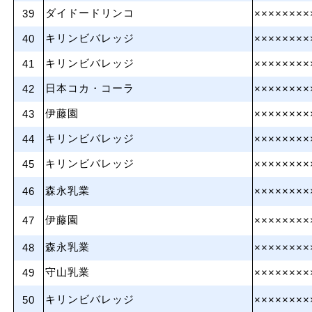
ダイドードリンコ
39
××××××××
キリンビバレッジ
40
××××××××
キリンビバレッジ
41
××××××××
日本コカ・コーラ
42
××××××××
伊藤園
43
××××××××
キリンビバレッジ
44
××××××××
キリンビバレッジ
45
××××××××
森永乳業
46
××××××××
伊藤園
47
××××××××
森永乳業
48
××××××××
守山乳業
49
××××××××
キリンビバレッジ
50
××××××××