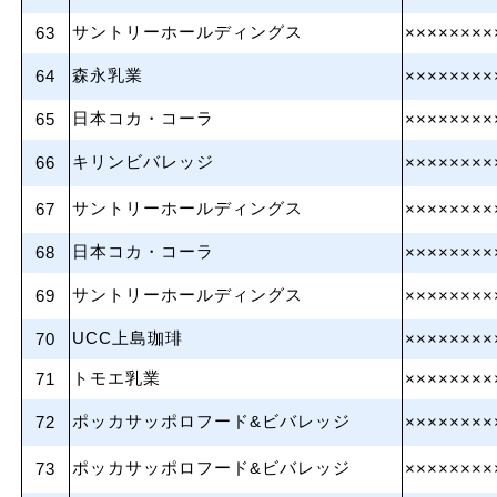
サントリーホールディングス
63
××××××××
森永乳業
64
××××××××
日本コカ・コーラ
65
××××××××
キリンビバレッジ
66
××××××××
サントリーホールディングス
67
××××××××
日本コカ・コーラ
68
××××××××
サントリーホールディングス
69
××××××××
UCC上島珈琲
70
××××××××
トモエ乳業
71
××××××××
ポッカサッポロフード&ビバレッジ
72
××××××××
ポッカサッポロフード&ビバレッジ
73
××××××××