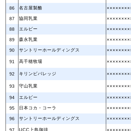
名古屋製酪
86
××××××××
協同乳業
87
××××××××
エルビー
88
××××××××
森永乳業
89
××××××××
サントリーホールディングス
90
××××××××
高千穂牧場
91
××××××××
キリンビバレッジ
92
××××××××
守山乳業
93
××××××××
エルビー
94
××××××××
日本コカ・コーラ
95
××××××××
サントリーホールディングス
96
××××××××
UCC上島珈琲
97
××××××××