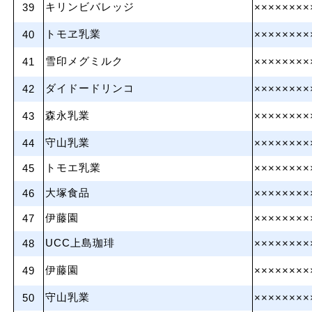
キリンビバレッジ
39
××××××××
トモヱ乳業
40
××××××××
雪印メグミルク
41
××××××××
ダイドードリンコ
42
××××××××
森永乳業
43
××××××××
守山乳業
44
××××××××
トモエ乳業
45
××××××××
大塚食品
46
××××××××
伊藤園
47
××××××××
UCC上島珈琲
48
××××××××
伊藤園
49
××××××××
守山乳業
50
××××××××