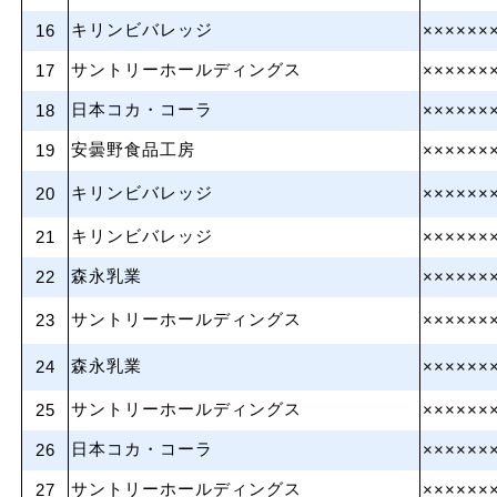
キリンビバレッジ
16
××××××
サントリーホールディングス
17
××××××
日本コカ・コーラ
18
××××××
安曇野食品工房
19
××××××
キリンビバレッジ
20
××××××
キリンビバレッジ
21
××××××
森永乳業
22
××××××
サントリーホールディングス
23
××××××
森永乳業
24
××××××
サントリーホールディングス
25
××××××
日本コカ・コーラ
26
××××××
サントリーホールディングス
27
××××××