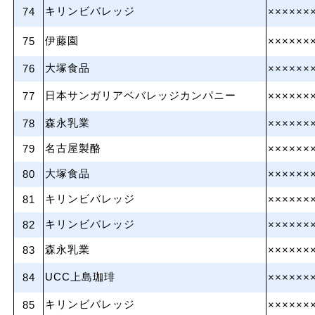
キリンビバレッジ
74
××××××
伊藤園
75
××××××
大塚食品
76
××××××
日本サンガリアベバレッジカンパニー
77
××××××
森永乳業
78
××××××
名古屋製酪
79
××××××
大塚食品
80
××××××
キリンビバレッジ
81
××××××
キリンビバレッジ
82
××××××
森永乳業
83
××××××
UCC上島珈琲
84
××××××
キリンビバレッジ
85
××××××