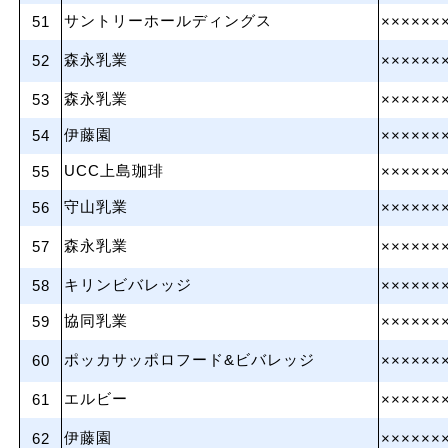
サントリーホールディングス
51
××××××
森永乳業
52
××××××
森永乳業
53
××××××
伊藤園
54
××××××
UCC上島珈琲
55
××××××
守山乳業
56
××××××
森永乳業
57
××××××
キリンビバレッジ
58
××××××
協同乳業
59
××××××
ポッカサッポロフード&ビバレッジ
60
××××××
エルビー
61
××××××
伊藤園
62
××××××