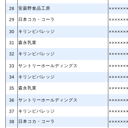
安曇野食品工房
28
××××××
日本コカ・コーラ
29
××××××
キリンビバレッジ
30
××××××
森永乳業
31
××××××
キリンビバレッジ
32
××××××
サントリーホールディングス
33
××××××
キリンビバレッジ
34
××××××
森永乳業
35
××××××
サントリーホールディングス
36
××××××
キリンビバレッジ
37
××××××
日本コカ・コーラ
38
××××××