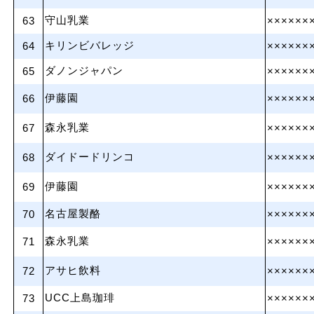
守山乳業
63
××××××
キリンビバレッジ
64
××××××
ダノンジャパン
65
××××××
伊藤園
66
××××××
森永乳業
67
××××××
ダイドードリンコ
68
××××××
伊藤園
69
××××××
名古屋製酪
70
××××××
森永乳業
71
××××××
アサヒ飲料
72
××××××
UCC上島珈琲
73
××××××