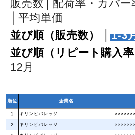
販売数
│
配荷率・カバー
│
平均単価
並び順（販売数）
│
1‐3
並び順（リピート購入率
12月
順位
企業名
キリンビバレッジ
1
××××××
キリンビバレッジ
2
××××××