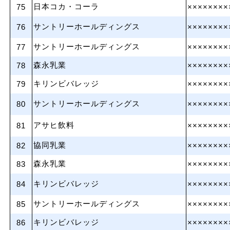
日本コカ・コーラ
75
××××××××
サントリーホールディングス
76
××××××××
サントリーホールディングス
77
××××××××
森永乳業
78
××××××××
キリンビバレッジ
79
××××××××
サントリーホールディングス
80
××××××××
アサヒ飲料
81
××××××××
協同乳業
82
××××××××
森永乳業
83
××××××××
キリンビバレッジ
84
××××××××
サントリーホールディングス
85
××××××××
キリンビバレッジ
86
××××××××