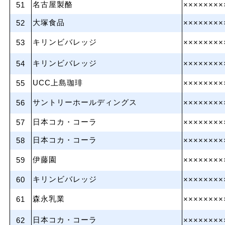
名古屋製酪
51
××××××××
大塚食品
52
××××××××
キリンビバレッジ
53
××××××××
キリンビバレッジ
54
××××××××
UCC上島珈琲
55
××××××××
サントリーホールディングス
56
××××××××
日本コカ・コーラ
57
××××××××
日本コカ・コーラ
58
××××××××
伊藤園
59
××××××××
キリンビバレッジ
60
××××××××
森永乳業
61
××××××××
日本コカ・コーラ
62
××××××××