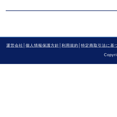
運営会社
│
個人情報保護方針
│
利用規約
│
特定商取引法に基
Copyri