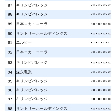
キリンビバレッジ
87
××××××××
キリンビバレッジ
88
××××××××
日本コカ・コーラ
89
××××××××
サントリーホールディングス
90
××××××××
エルビー
91
××××××××
日本コカ・コーラ
92
××××××××
キリンビバレッジ
93
××××××××
森永乳業
94
××××××××
キリンビバレッジ
95
××××××××
キリンビバレッジ
96
××××××××
キリンビバレッジ
97
××××××××
サントリーホールディングス
98
××××××××