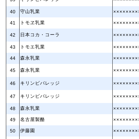
守山乳業
40
××××××××
トモヱ乳業
41
××××××××
日本コカ・コーラ
42
××××××××
トモエ乳業
43
××××××××
森永乳業
44
××××××××
森永乳業
45
××××××××
キリンビバレッジ
46
××××××××
キリンビバレッジ
47
××××××××
森永乳業
48
××××××××
名古屋製酪
49
××××××××
伊藤園
50
××××××××