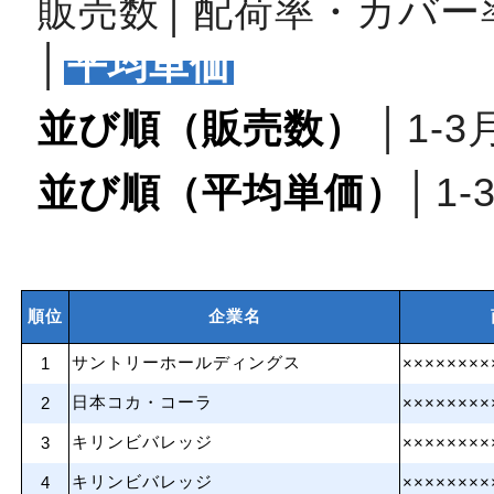
販売数
│
配荷率・カバー
│
平均単価
並び順（販売数）
│
1‐3
並び順（平均単価）
│
1‐
順位
企業名
サントリーホールディングス
1
××××××××
日本コカ・コーラ
2
××××××××
キリンビバレッジ
3
××××××××
キリンビバレッジ
4
××××××××