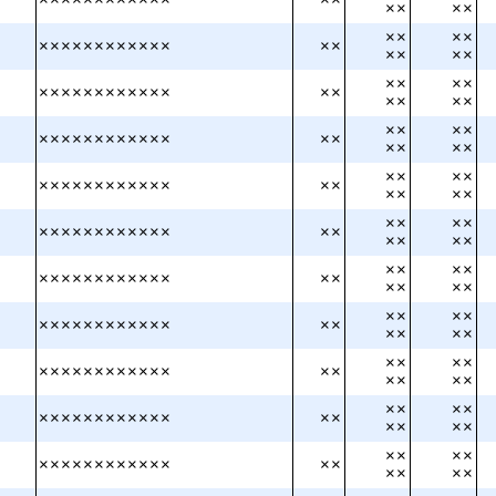
××××××××××××
××
××
××
××
××
××××××××××××
××
××
××
××
××
××××××××××××
××
××
××
××
××
××××××××××××
××
××
××
××
××
××××××××××××
××
××
××
××
××
××××××××××××
××
××
××
××
××
××××××××××××
××
××
××
××
××
××××××××××××
××
××
××
××
××
××××××××××××
××
××
××
××
××
××××××××××××
××
××
××
××
××
××××××××××××
××
××
××