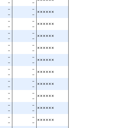
××××××
－
－
－
－
××××××
－
－
－
－
××××××
－
－
－
－
××××××
－
－
－
－
××××××
－
－
－
－
××××××
－
－
－
－
××××××
－
－
－
－
××××××
－
－
－
－
××××××
－
－
－
－
××××××
－
－
－
－
××××××
－
－