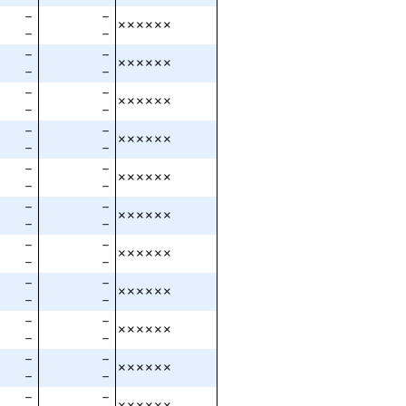
－
－
××××××
－
－
－
－
××××××
－
－
－
－
××××××
－
－
－
－
××××××
－
－
－
－
××××××
－
－
－
－
××××××
－
－
－
－
××××××
－
－
－
－
××××××
－
－
－
－
××××××
－
－
－
－
××××××
－
－
－
－