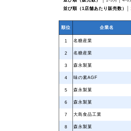
並び順（販売数）
│
1‐3月
│
4‐6
並び順（1店舗あたり販売数）
│
順位
企業名
名糖産業
1
名糖産業
2
森永製菓
3
味の素AGF
4
森永製菓
5
森永製菓
6
大島食品工業
7
森永製菓
8