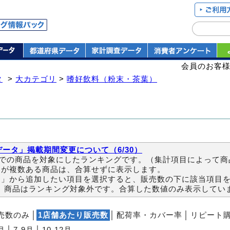
会員のお客
タ
>
大カテゴリ
>
嗜好飲料（粉末・茶葉）
ータ」掲載期間変更について（6/30）
までの商品を対象にしたランキングです。（集計項目によって
ドが複数ある商品は、合算せずに表示します。
目」から追加したい項目を選択すると、販売数の下に該当項目
）商品はランキング対象外です。合算した数値のみ表示してい
売数のみ
│
1店舗あたり販売数
│
配荷率・カバー率
│
リピート