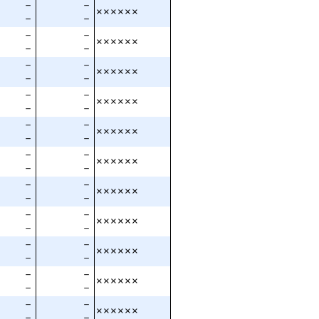
－
－
××××××
－
－
－
－
××××××
－
－
－
－
××××××
－
－
－
－
××××××
－
－
－
－
××××××
－
－
－
－
××××××
－
－
－
－
××××××
－
－
－
－
××××××
－
－
－
－
××××××
－
－
－
－
××××××
－
－
－
－
××××××
－
－