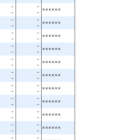
－
－
××××××
－
－
－
－
××××××
－
－
－
－
××××××
－
－
－
－
××××××
－
－
－
－
××××××
－
－
－
－
××××××
－
－
－
－
××××××
－
－
－
－
××××××
－
－
－
－
××××××
－
－
－
－
××××××
－
－
－
－