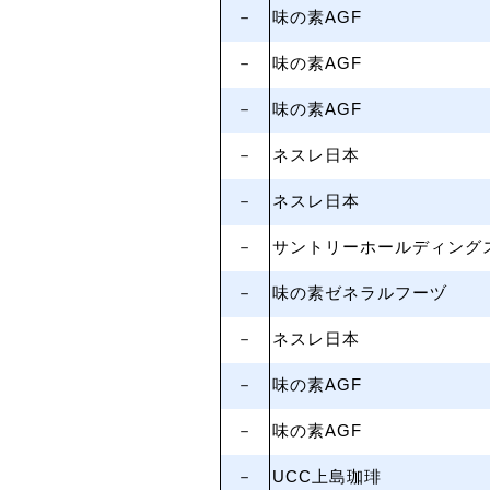
－
味の素AGF
－
味の素AGF
－
味の素AGF
－
ネスレ日本
－
ネスレ日本
－
サントリーホールディング
－
味の素ゼネラルフーヅ
－
ネスレ日本
－
味の素AGF
－
味の素AGF
－
UCC上島珈琲