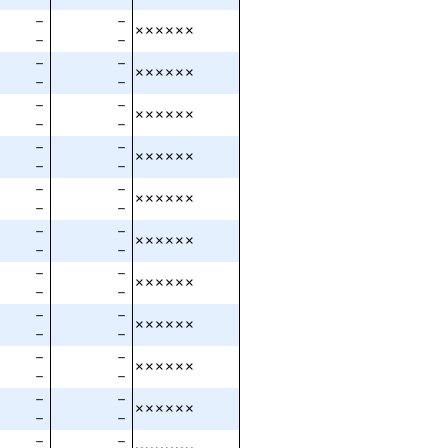
－
－
××××××
－
－
－
－
××××××
－
－
－
－
××××××
－
－
－
－
××××××
－
－
－
－
××××××
－
－
－
－
××××××
－
－
－
－
××××××
－
－
－
－
××××××
－
－
－
－
××××××
－
－
－
－
××××××
－
－
－
－