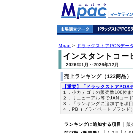
Mpac
>
ドラッグストアPOSデー
インスタントコー
2026年1月～2026年12月
売上ランキング（122商品）
【重要】「ドラックストアPOSデ
１．小カテゴリの販売数100位
２．リニューアル等でJANコー
３．「ランキングに追加する項
４．PB（プライベートブランド
ランキングに追加する項目
│
販