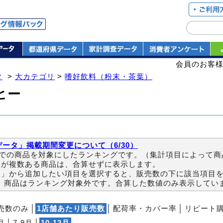
会員のお客
タ
>
大カテゴリ
>
嗜好飲料（粉末・茶葉）
ヒー
ータ」掲載期間変更について（6/30）
までの商品を対象にしたランキングです。（集計項目によって
ドが複数ある商品は、合算せずに表示します。
目」から追加したい項目を選択すると、販売数の下に該当項目
）商品はランキング対象外です。合算した数値のみ表示してい
売数のみ
│
1店舗あたり販売数
│
配荷率・カバー率
│
リピート