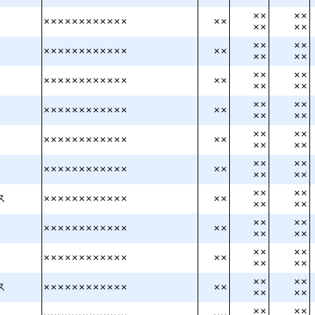
××
××
××××××××××××
××
××
××
××
××
××××××××××××
××
××
××
××
××
××××××××××××
××
××
××
××
××
××××××××××××
××
××
××
××
××
××××××××××××
××
××
××
××
××
××××××××××××
××
××
××
××
××
ス
××××××××××××
××
××
××
××
××
××××××××××××
××
××
××
××
××
××××××××××××
××
××
××
××
××
ス
××××××××××××
××
××
××
××
××