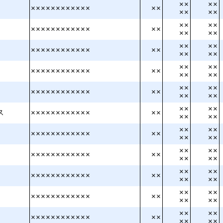
××
××
××××××××××××
××
××
××
××
××
××××××××××××
××
××
××
××
××
××××××××××××
××
××
××
××
××
××××××××××××
××
××
××
××
××
××××××××××××
××
××
××
××
××
ス
××××××××××××
××
××
××
××
××
××××××××××××
××
××
××
××
××
××××××××××××
××
××
××
××
××
××××××××××××
××
××
××
××
××
××××××××××××
××
××
××
××
××
××××××××××××
××
××
××