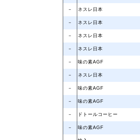
－
ネスレ日本
－
ネスレ日本
－
ネスレ日本
－
ネスレ日本
－
味の素AGF
－
ネスレ日本
－
味の素AGF
－
味の素AGF
－
ドトールコーヒー
－
味の素AGF