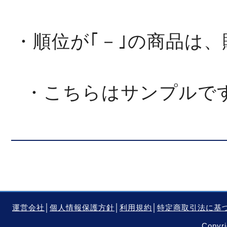
・順位が｢－｣の商品は
・こちらはサンプルで
運営会社
│
個人情報保護方針
│
利用規約
│
特定商取引法に基
Copyri