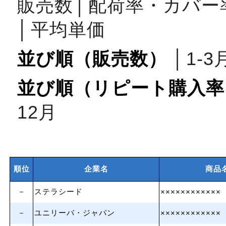
販売数
│
配荷率・カバー
│
平均単価
並び順（販売数）
│
1‐3
並び順（リピート購入率
12月
順位
企業名
商品
－
ステラシード
××××××××××××
－
ユニリーバ・ジャパン
××××××××××××