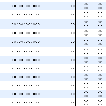
××
××
××××××××××××
××
××
××
××
××
××××××××××××
××
××
××
××
××
××××××××××××
××
××
××
××
××
××××××××××××
××
××
××
××
××
××××××××××××
××
××
××
××
××
××××××××××××
××
××
××
××
××
××××××××××××
××
××
××
××
××
××××××××××××
××
××
××
××
××
××××××××××××
××
××
××
××
××
××××××××××××
××
××
××
××
××
××××××××××××
××
××
××
××
××
××××××××××××
××
××
××