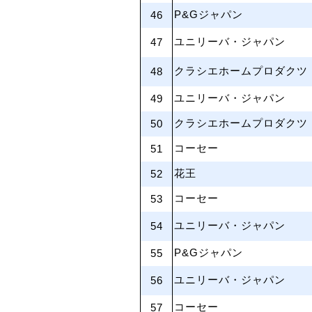
P&Gジャパン
46
ユニリーバ・ジャパン
47
クラシエホームプロダクツ
48
ユニリーバ・ジャパン
49
クラシエホームプロダクツ
50
コーセー
51
花王
52
コーセー
53
ユニリーバ・ジャパン
54
P&Gジャパン
55
ユニリーバ・ジャパン
56
コーセー
57