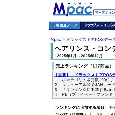
Mpac
>
ドラッグストアPOSデー
ヘアリンス・コン
2025年1月～2025年12月
売上ランキング（137商品）
【重要】「ドラックストアPOSデ
１．小カテゴリの販売数100位
２．リニューアル等でJANコー
３．「ランキングに追加する項
４．PB（プライベートブランド
ランキングに追加する項目
│
販