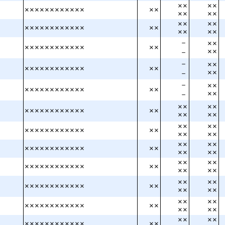
××
××
××××××××××××
××
××
××
××
××
××××××××××××
××
××
××
－
××
××××××××××××
××
××
－
－
××
××××××××××××
××
××
－
－
××
××××××××××××
××
××
－
××
××
××××××××××××
××
××
××
××
××
××××××××××××
××
××
××
××
××
××××××××××××
××
××
××
××
××
××××××××××××
××
××
××
××
××
××××××××××××
××
××
××
××
××
××××××××××××
××
××
××
××
××
××××××××××××
××