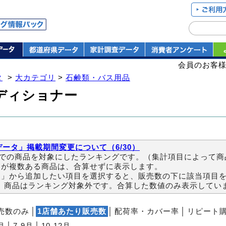
会員のお客
タ
>
大カテゴリ
>
石鹸類・バス用品
ディショナー
ータ」掲載期間変更について（6/30）
までの商品を対象にしたランキングです。（集計項目によって
ドが複数ある商品は、合算せずに表示します。
目」から追加したい項目を選択すると、販売数の下に該当項目
）商品はランキング対象外です。合算した数値のみ表示してい
売数のみ
│
1店舗あたり販売数
│
配荷率・カバー率
│
リピート