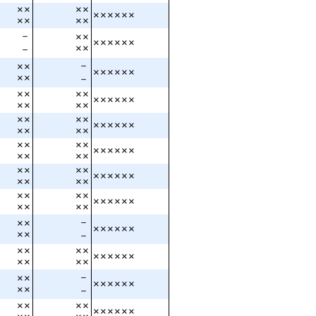
××
××
××××××
××
××
－
××
××××××
××
－
－
××
××××××
××
－
××
××
××××××
××
××
××
××
××××××
××
××
××
××
××××××
××
××
××
××
××××××
××
××
××
××
××××××
××
××
－
××
××××××
××
－
××
××
××××××
××
××
－
××
××××××
××
－
××
××
××××××