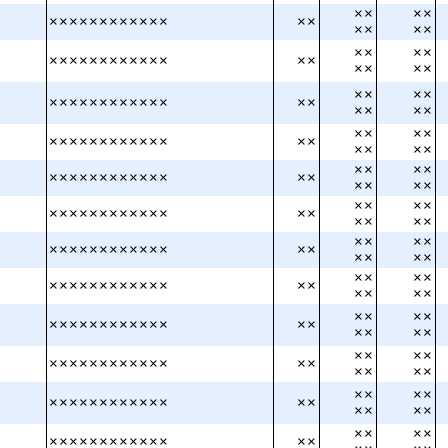
××
××
××××××××××××
××
××
××
××
××
××××××××××××
××
××
××
××
××
××××××××××××
××
××
××
××
××
××××××××××××
××
××
××
××
××
××××××××××××
××
××
××
××
××
××××××××××××
××
××
××
××
××
××××××××××××
××
××
××
××
××
××××××××××××
××
××
××
××
××
××××××××××××
××
××
××
××
××
××××××××××××
××
××
××
××
××
××××××××××××
××
××
××
××
××
××××××××××××
××