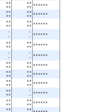
××
××
××××××
××
××
××
××
××××××
××
××
××
××
××××××
××
××
－
－
××××××
－
－
××
××
××××××
××
××
－
－
××××××
－
－
××
××
××××××
××
××
××
××
××××××
××
××
××
××
××××××
××
××
－
××
××××××
××
－
××
××
××××××
××
××
××
××
××××××