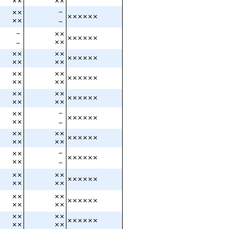
××
××
－
××
××××××
××
－
－
××
××××××
××
－
××
××
××××××
××
××
××
××
××××××
××
××
××
××
××××××
××
××
－
××
××××××
××
－
××
××
××××××
××
××
－
××
××××××
××
－
××
××
××××××
××
××
××
××
××××××
××
××
××
××
××××××
××
××