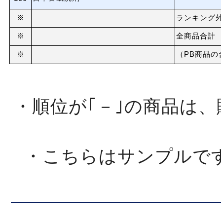
※
ランキング
※
全商品合計
※
（PB商品の
・順位が｢－｣の商品は
・こちらはサンプルで