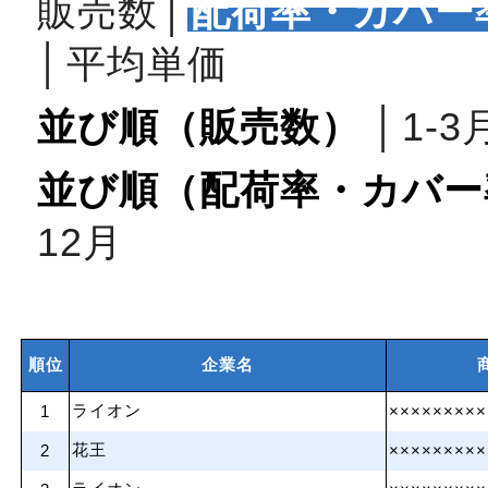
販売数
│
配荷率・カバー
│
平均単価
並び順（販売数）
│
1‐3
並び順（配荷率・カバー
12月
順位
企業名
ライオン
1
×××××××××
花王
2
×××××××××