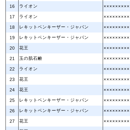
ライオン
16
×××××××××
ライオン
17
×××××××××
レキットベンキーザー・ジャパン
18
×××××××××
レキットベンキーザー・ジャパン
19
×××××××××
花王
20
×××××××××
玉の肌石鹸
21
×××××××××
ライオン
22
×××××××××
花王
23
×××××××××
花王
24
×××××××××
レキットベンキーザー・ジャパン
25
×××××××××
レキットベンキーザー・ジャパン
26
×××××××××
花王
27
×××××××××