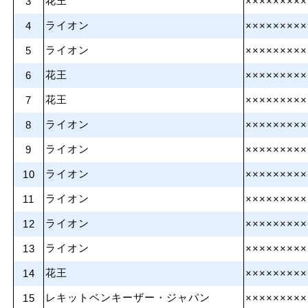
花王
3
×××××××××
ライオン
4
×××××××××
ライオン
5
×××××××××
花王
6
×××××××××
花王
7
×××××××××
ライオン
8
×××××××××
ライオン
9
×××××××××
ライオン
10
×××××××××
ライオン
11
×××××××××
ライオン
12
×××××××××
ライオン
13
×××××××××
花王
14
×××××××××
レキットベンキーザー・ジャパン
15
×××××××××