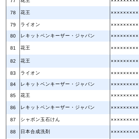
花王
77
×××××××××
花王
78
×××××××××
ライオン
79
×××××××××
レキットベンキーザー・ジャパン
80
×××××××××
花王
81
×××××××××
花王
82
×××××××××
ライオン
83
×××××××××
レキットベンキーザー・ジャパン
84
×××××××××
花王
85
×××××××××
レキットベンキーザー・ジャパン
86
×××××××××
シャボン玉石けん
87
×××××××××
日本合成洗剤
88
×××××××××