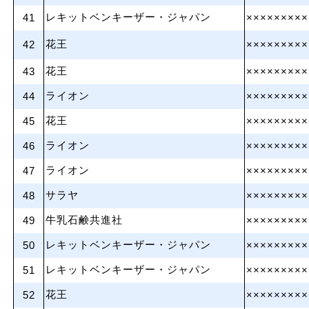
レキットベンキーザー・ジャパン
41
×××××××××
花王
42
×××××××××
花王
43
×××××××××
ライオン
44
×××××××××
花王
45
×××××××××
ライオン
46
×××××××××
ライオン
47
×××××××××
サラヤ
48
×××××××××
牛乳石鹸共進社
49
×××××××××
レキットベンキーザー・ジャパン
50
×××××××××
レキットベンキーザー・ジャパン
51
×××××××××
花王
52
×××××××××