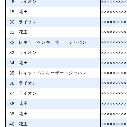
ライオン
28
×××××××××
花王
29
×××××××××
ライオン
30
×××××××××
花王
31
×××××××××
レキットベンキーザー・ジャパン
32
×××××××××
ライオン
33
×××××××××
花王
34
×××××××××
レキットベンキーザー・ジャパン
35
×××××××××
ライオン
36
×××××××××
ライオン
37
×××××××××
花王
38
×××××××××
花王
39
×××××××××
花王
40
×××××××××