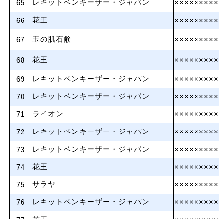
レキットベンキーザー・ジャパン
65
×××××××××
花王
66
×××××××××
玉の肌石鹸
67
×××××××××
花王
68
×××××××××
レキットベンキーザー・ジャパン
69
×××××××××
レキットベンキーザー・ジャパン
70
×××××××××
ライオン
71
×××××××××
レキットベンキーザー・ジャパン
72
×××××××××
レキットベンキーザー・ジャパン
73
×××××××××
花王
74
×××××××××
サラヤ
75
×××××××××
レキットベンキーザー・ジャパン
76
×××××××××