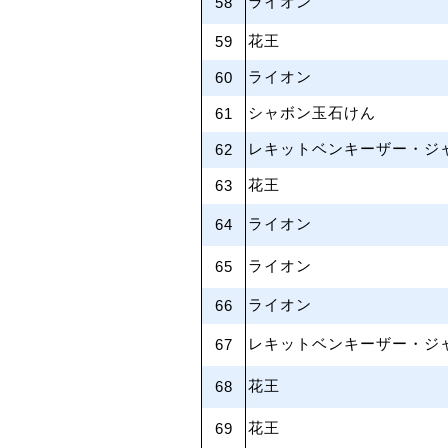
ライオン
58
花王
59
ライオン
60
シャボン玉石けん
61
レキットベンキーザー・ジ
62
花王
63
ライオン
64
ライオン
65
ライオン
66
レキットベンキーザー・ジ
67
花王
68
花王
69