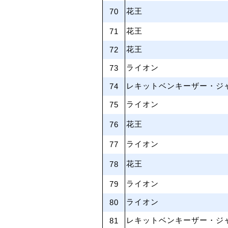
花王
70
花王
71
花王
72
ライオン
73
レキットベンキーザー・ジ
74
ライオン
75
花王
76
ライオン
77
花王
78
ライオン
79
ライオン
80
レキットベンキーザー・ジ
81