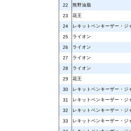
熊野油脂
22
花王
23
レキットベンキーザー・ジ
24
ライオン
25
ライオン
26
ライオン
27
ライオン
28
花王
29
レキットベンキーザー・ジ
30
レキットベンキーザー・ジ
31
レキットベンキーザー・ジ
32
レキットベンキーザー・ジ
33