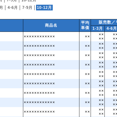
月
│
7‐9月
│
10‐12月
3月
│
4‐6月
│
7‐9月
│
10‐12月
販売数／
平均
商品名
単価
1‐3月
4‐6月
××
×
××××××××××××
××
××
×
××
×
××××××××××××
××
××
×
××
×
××××××××××××
××
××
×
××
×
××××××××××××
××
××
×
××
×
××××××××××××
××
××
×
××
×
××××××××××××
××
××
×
××
×
××××××××××××
××
××
×
××
×
××××××××××××
××
××
×
××
×
××××××××××××
××
××
×