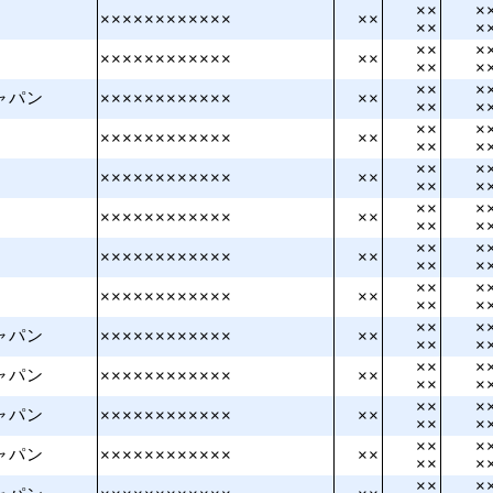
××
×
××××××××××××
××
××
×
××
×
××××××××××××
××
××
×
××
×
ャパン
××××××××××××
××
××
×
××
×
××××××××××××
××
××
×
××
×
××××××××××××
××
××
×
××
×
××××××××××××
××
××
×
××
×
××××××××××××
××
××
×
××
×
××××××××××××
××
××
×
××
×
ャパン
××××××××××××
××
××
×
××
×
ャパン
××××××××××××
××
××
×
××
×
ャパン
××××××××××××
××
××
×
××
×
ャパン
××××××××××××
××
××
×
××
×