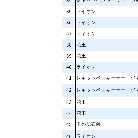
レキットベンキーザー・ジ
34
ライオン
35
ライオン
36
ライオン
37
花王
38
花王
39
ライオン
40
レキットベンキーザー・ジ
41
レキットベンキーザー・ジ
42
花王
43
花王
44
玉の肌石鹸
45
ライオン
46