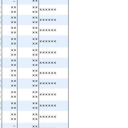
××
－
－
×
××
××
××××××
×
××
××
×
××
××
××××××
×
××
××
×
××
××
××××××
×
××
××
×
××
××
××××××
×
××
××
×
××
××
××××××
×
××
××
×
××
××
××××××
×
××
××
×
××
××
××××××
×
××
××
×
××
××
××××××
×
××
××
×
××
××
××××××
×
××
××
×
××
××
××××××
×
××
××
×
××
××
××××××
×
××
××
－
－
××