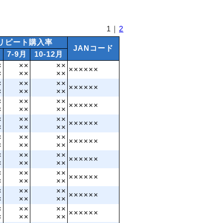
1｜
2
リピート購入率
JANコード
7‐9月
10‐12月
×
××
××
××××××
×
××
××
×
××
××
××××××
×
××
××
×
××
××
××××××
×
××
××
×
××
××
××××××
×
××
××
×
××
××
××××××
×
××
××
×
××
××
××××××
×
××
××
×
××
××
××××××
×
××
××
×
××
××
××××××
×
××
××
×
××
××
××××××
×
××
××