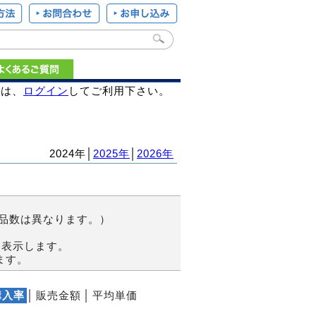
様は、
ログイン
してご利用下さい。
2024年│
2025年
│
2026年
商品数は異なります。）
を表示します。
ます。
購入率
│
販売金額
│
平均単価