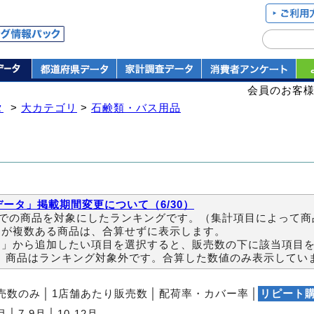
会員のお客
タ
>
大カテゴリ
>
石鹸類・バス用品
ータ」掲載期間変更について（6/30）
までの商品を対象にしたランキングです。（集計項目によって
ドが複数ある商品は、合算せずに表示します。
目」から追加したい項目を選択すると、販売数の下に該当項目
）商品はランキング対象外です。合算した数値のみ表示してい
売数のみ
│
1店舗あたり販売数
│
配荷率・カバー率
│
リピート