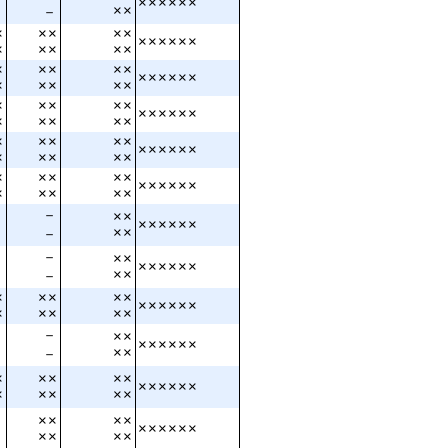
××××××
××
－
－
×
××
××
××××××
×
××
××
×
××
××
××××××
×
××
××
×
××
××
××××××
×
××
××
×
××
××
××××××
×
××
××
×
××
××
××××××
×
××
××
－
－
××
××××××
××
－
－
－
－
××
××××××
××
－
－
×
××
××
××××××
×
××
××
－
－
××
××××××
××
－
－
×
××
××
××××××
×
××
××
－
××
××
××××××
××
××
－