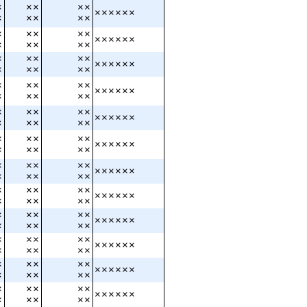
×
××
××
××××××
×
××
××
×
××
××
××××××
×
××
××
×
××
××
××××××
×
××
××
×
××
××
××××××
×
××
××
×
××
××
××××××
×
××
××
×
××
××
××××××
×
××
××
×
××
××
××××××
×
××
××
×
××
××
××××××
×
××
××
×
××
××
××××××
×
××
××
×
××
××
××××××
×
××
××
×
××
××
××××××
×
××
××
×
××
××
××××××
×
××
××