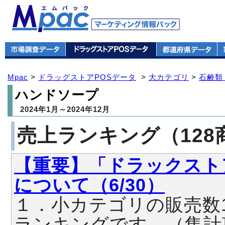
Mpac
>
ドラッグストアPOSデータ
>
大カテゴリ
>
石鹸類
ハンドソープ
2024年1月～2024年12月
売上ランキング（128
【重要】「ドラックスト
について（6/30）
１．小カテゴリの販売数
ランキングです。（集計