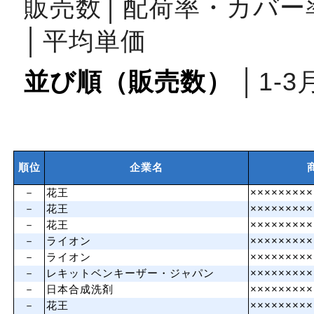
販売数
│
配荷率・カバー
│
平均単価
並び順（販売数）
│
1‐3
順位
企業名
－
花王
×××××××××
－
花王
×××××××××
－
花王
×××××××××
－
ライオン
×××××××××
－
ライオン
×××××××××
－
レキットベンキーザー・ジャパン
×××××××××
－
日本合成洗剤
×××××××××
－
花王
×××××××××