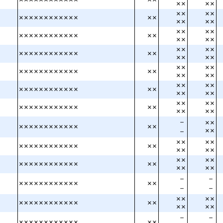
××××××××××××
××
××
××
××
××
××××××××××××
××
××
××
××
××
××××××××××××
××
××
××
××
××
××××××××××××
××
××
××
××
××
××××××××××××
××
××
××
××
××
××××××××××××
××
××
××
××
××
××××××××××××
××
××
××
－
××
××××××××××××
××
××
－
××
××
××××××××××××
××
××
××
××
××
××××××××××××
××
××
××
－
－
××××××××××××
××
－
－
××
××
××××××××××××
××
××
××
－
－
××××××××××××
××