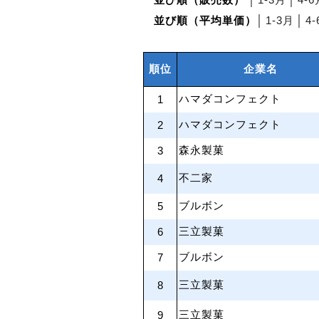
並び順（販売数）
│
1‐3月
│
4‐6
並び順（平均単価）
│
1‐3月
│
4
順位
企業名
ハマダコンフェクト
1
ハマダコンフェクト
2
森永製菓
3
不二家
4
ブルボン
5
三立製菓
6
ブルボン
7
三立製菓
8
三立製菓
9