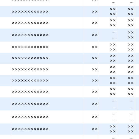
－
－
××
××
××××××××××××
××
××
××
××
××
××××××××××××
××
××
××
－
××
××××××××××××
××
××
－
××
××
××××××××××××
××
××
××
××
××
××××××××××××
××
××
××
××
××
××××××××××××
××
××
××
××
××
××××××××××××
××
××
××
××
××
××××××××××××
××
××
××
－
－
××××××××××××
××
－
－
－
－
××××××××××××
××
－
－
××
××
××××××××××××
××
××
××
－
－