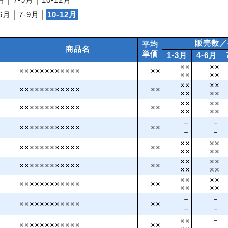
月
│
7‐9月
│
10‐12月
‐6月
│
7‐9月
│
10‐12月
販売数／
平均
商品名
単価
1‐3月
4‐6月
××
××
××××××××××××
××
××
××
××
××
××××××××××××
××
××
××
××
××
××××××××××××
××
××
××
－
－
××××××××××××
××
－
－
××
××
××××××××××××
××
××
××
××
××
××××××××××××
××
××
××
××
××
××××××××××××
××
××
××
－
－
××××××××××××
××
－
－
－
××
××××××××××××
××