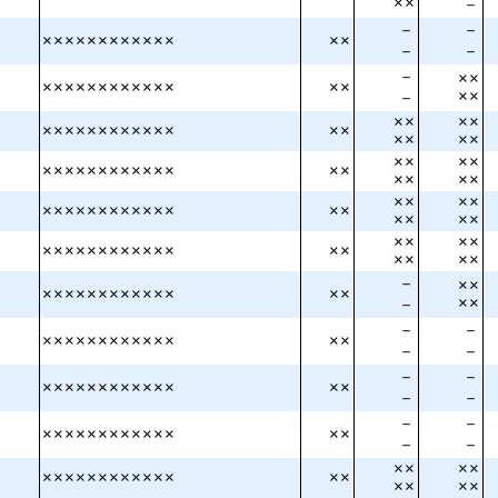
××
－
－
－
××××××××××××
××
－
－
－
××
××××××××××××
××
××
－
××
××
××××××××××××
××
××
××
××
××
××××××××××××
××
××
××
××
××
××××××××××××
××
××
××
××
××
××××××××××××
××
××
××
－
××
××××××××××××
××
××
－
－
－
××××××××××××
××
－
－
－
－
××××××××××××
××
－
－
－
－
××××××××××××
××
－
－
××
××
××××××××××××
××
××
××