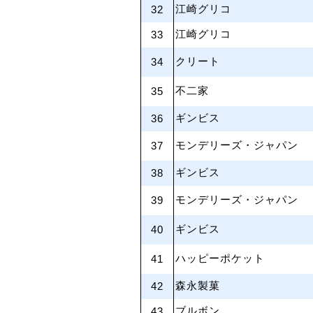
江崎グリコ
32
江崎グリコ
33
クリート
34
不二家
35
ギンビス
36
モンデリーズ・ジャパン
37
ギンビス
38
モンデリーズ・ジャパン
39
ギンビス
40
ハッピーポケット
41
森永製菓
42
ブルボン
43