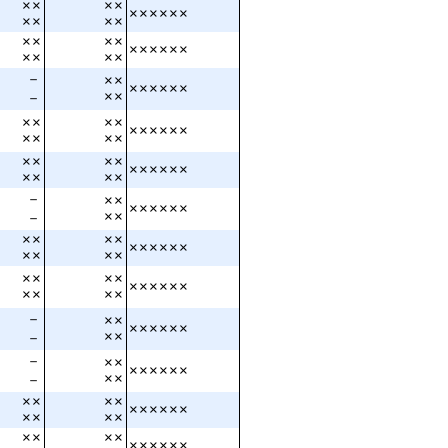
××
××
××××××
××
××
××
××
××××××
××
××
－
××
××××××
××
－
××
××
××××××
××
××
××
××
××××××
××
××
－
××
××××××
××
－
××
××
××××××
××
××
××
××
××××××
××
××
－
××
××××××
××
－
－
××
××××××
××
－
××
××
××××××
××
××
××
××
××××××