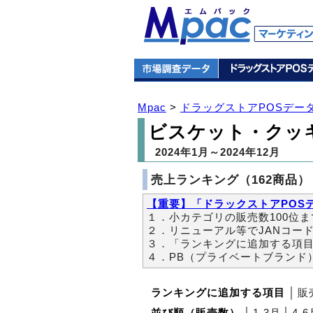
Mpac
>
ドラッグストアPOSデー
ビスケット・クッ
2024年1月～2024年12月
売上ランキング（162商品）
【重要】「ドラックストアPOSデ
１．小カテゴリの販売数100位
２．リニューアル等でJANコー
３．「ランキングに追加する項
４．PB（プライベートブランド
ランキングに追加する項目
│
販