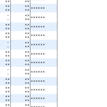
××
××
××
××
××××××
××
××
－
××
××××××
××
－
××
××
××××××
××
××
××
××
××××××
××
××
－
××
××××××
××
－
××
××
××××××
××
××
××
××
××××××
××
××
－
××
××××××
××
－
××
××
××××××
××
××
××
××
××××××
××
××
××
××
××××××
××
××
××
××