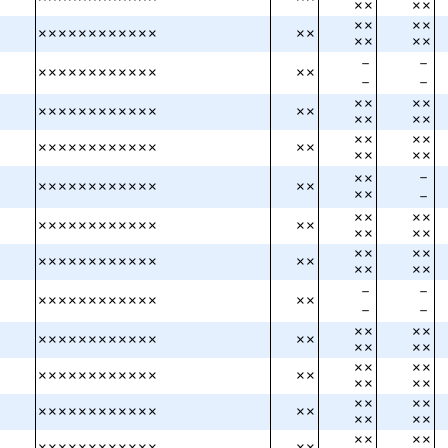
××
××
××
××
××××××××××××
××
××
××
－
－
××××××××××××
××
－
－
××
××
××××××××××××
××
××
××
××
××
××××××××××××
××
××
××
－
××
××××××××××××
××
××
－
××
××
××××××××××××
××
××
××
××
××
××××××××××××
××
××
××
－
－
××××××××××××
××
－
－
××
××
××××××××××××
××
××
××
××
××
××××××××××××
××
××
××
××
××
××××××××××××
××
××
××
××
××