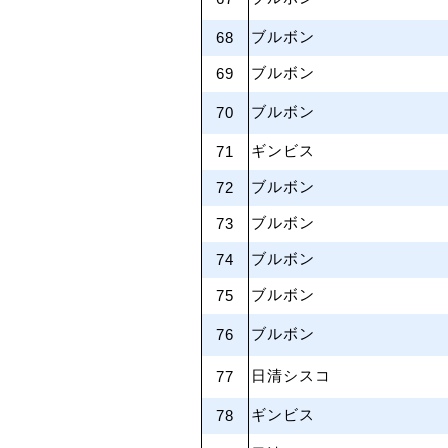
ブルボン
68
ブルボン
69
ブルボン
70
ギンビス
71
ブルボン
72
ブルボン
73
ブルボン
74
ブルボン
75
ブルボン
76
日清シスコ
77
ギンビス
78