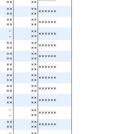
××
××
××
××
××××××
××
××
××
××
××××××
××
××
－
××
××××××
××
－
××
××
××××××
××
××
××
××
××××××
××
××
××
××
××××××
××
××
××
××
××××××
××
××
××
××
××××××
××
××
××
××
××××××
××
××
－
××
××××××
××
－
××
××
××××××
××
××
－
××