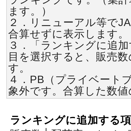
ます。）
２．リニューアル等でJ
合算せずに表示します。
３．「ランキングに追加
目を選択すると、販売数
す。
４．PB（プライベート
象外です。合算した数値
ランキングに追加する