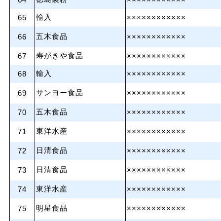
64
××××××××××××
輸入
65
××××××××××××
五木食品
66
××××××××××××
寿がきや食品
67
××××××××××××
輸入
68
××××××××××××
サンヨー食品
69
××××××××××××
五木食品
70
××××××××××××
東洋水産
71
××××××××××××
日清食品
72
××××××××××××
日清食品
73
××××××××××××
東洋水産
74
××××××××××××
明星食品
75
××××××××××××