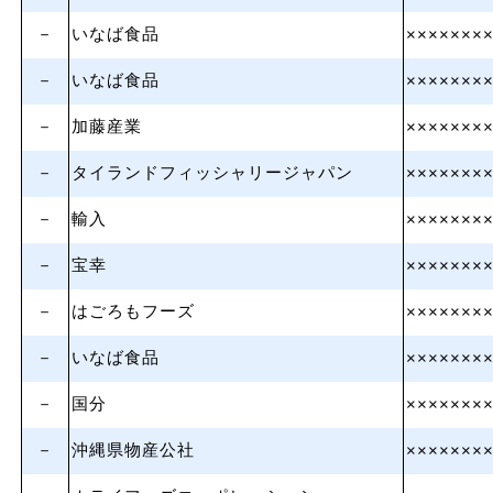
－
いなば食品
×××××××
－
いなば食品
×××××××
－
加藤産業
×××××××
－
タイランドフィッシャリージャパン
×××××××
－
輸入
×××××××
－
宝幸
×××××××
－
はごろもフーズ
×××××××
－
いなば食品
×××××××
－
国分
×××××××
－
沖縄県物産公社
×××××××