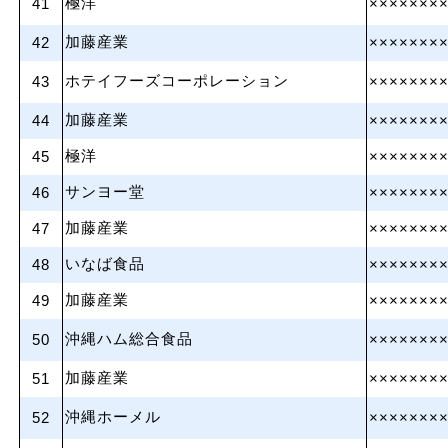
極洋
41
×××××××
加藤産業
42
×××××××
ホテイフーズコーポレーション
43
×××××××
加藤産業
44
×××××××
極洋
45
×××××××
サンヨー堂
46
×××××××
加藤産業
47
×××××××
いなば食品
48
×××××××
加藤産業
49
×××××××
沖縄ハム総合食品
50
×××××××
加藤産業
51
×××××××
沖縄ホーメル
52
×××××××