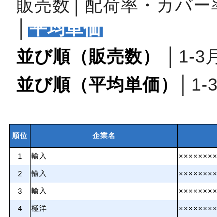
販売数
│
配荷率・カバー
│
平均単価
並び順（販売数）
│
1‐3
並び順（平均単価）
│
1‐
順位
企業名
輸入
1
×××××××
輸入
2
×××××××
輸入
3
×××××××
極洋
4
×××××××