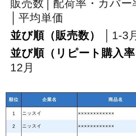
販売数
│
配荷率・カバー
│
平均単価
並び順（販売数）
│
1‐3
並び順（リピート購入率
12月
順位
企業名
商品名
ニッスイ
1
××××××××××××
ニッスイ
2
××××××××××××