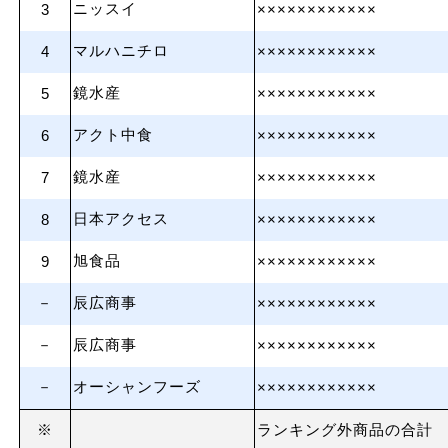
ニッスイ
3
××××××××××××
マルハニチロ
4
××××××××××××
鏡水産
5
××××××××××××
アクト中食
6
××××××××××××
鏡水産
7
××××××××××××
日本アクセス
8
××××××××××××
旭食品
9
××××××××××××
－
辰広商事
××××××××××××
－
辰広商事
××××××××××××
－
オーシャンフーズ
××××××××××××
※
ランキング外商品の合計