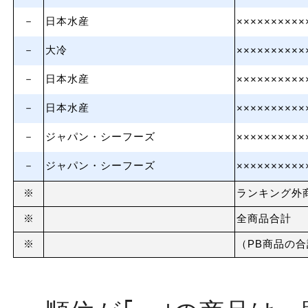
－
日本水産
××××××××××
－
大冷
××××××××××
－
日本水産
××××××××××
－
日本水産
××××××××××
－
ジャパン・シーフーズ
××××××××××
－
ジャパン・シーフーズ
××××××××××
※
ランキング外
※
全商品合計
※
（PB商品の