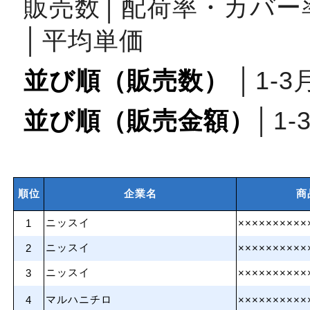
販売数
│
配荷率・カバー
│
平均単価
並び順（販売数）
│
1‐3
並び順（販売金額）
│
1‐
順位
企業名
商
ニッスイ
1
××××××××××
ニッスイ
2
××××××××××
ニッスイ
3
××××××××××
マルハニチロ
4
××××××××××