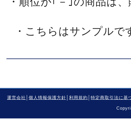
・順位が｢－｣の商品は
・こちらはサンプルで
運営会社
│
個人情報保護方針
│
利用規約
│
特定商取引法に基
Copyri