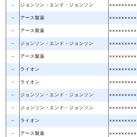
－
ジョンソン・エンド・ジョンソン
×××××××××
－
アース製薬
×××××××××
－
アース製薬
×××××××××
－
ジョンソン・エンド・ジョンソン
×××××××××
－
アース製薬
×××××××××
－
ライオン
×××××××××
－
ライオン
×××××××××
－
ジョンソン・エンド・ジョンソン
×××××××××
－
ジョンソン・エンド・ジョンソン
×××××××××
－
ライオン
×××××××××
－
アース製薬
×××××××××