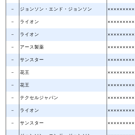
－
ジョンソン・エンド・ジョンソン
×××××××××
－
ライオン
×××××××××
－
ライオン
×××××××××
－
アース製薬
×××××××××
－
サンスター
×××××××××
－
花王
×××××××××
－
花王
×××××××××
－
テクセルジャパン
×××××××××
－
ライオン
×××××××××
－
サンスター
×××××××××