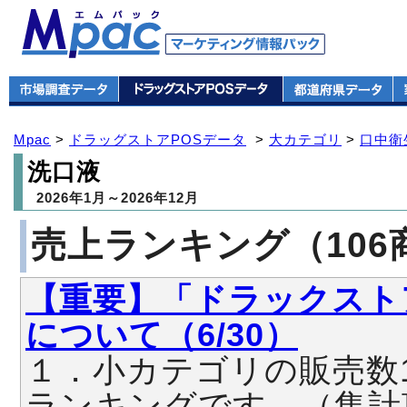
Mpac
>
ドラッグストアPOSデータ
>
大カテゴリ
>
口中衛
洗口液
2026年1月～2026年12月
売上ランキング（106
【重要】「ドラックスト
について（6/30）
１．小カテゴリの販売数
ランキングです。（集計