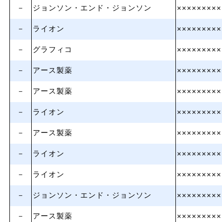
－
ジョンソン・エンド・ジョンソン
×××××××××
－
ライオン
×××××××××
－
グラフィコ
×××××××××
－
アース製薬
×××××××××
－
アース製薬
×××××××××
－
ライオン
×××××××××
－
アース製薬
×××××××××
－
ライオン
×××××××××
－
ライオン
×××××××××
－
ジョンソン・エンド・ジョンソン
×××××××××
－
アース製薬
×××××××××