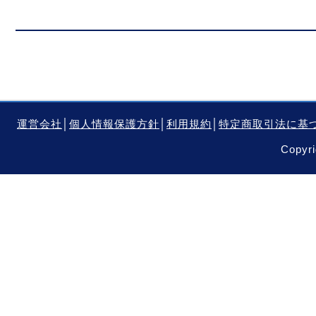
運営会社
│
個人情報保護方針
│
利用規約
│
特定商取引法に基
Copyri