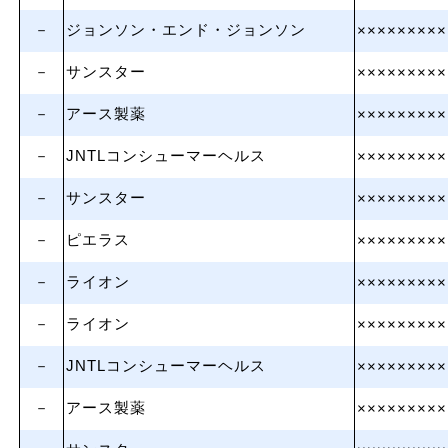
－
ジョンソン・エンド・ジョンソン
×××××××××
－
サンスター
×××××××××
－
アース製薬
×××××××××
－
JNTLコンシューマーヘルス
×××××××××
－
サンスター
×××××××××
－
ピエラス
×××××××××
－
ライオン
×××××××××
－
ライオン
×××××××××
－
JNTLコンシューマーヘルス
×××××××××
－
アース製薬
×××××××××