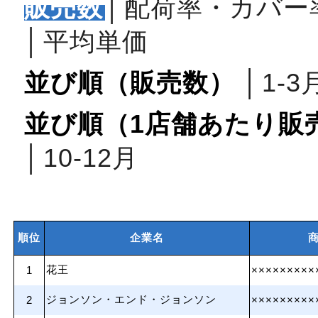
販売数
│
配荷率・カバー
│
平均単価
並び順（販売数）
│
1‐3
並び順（1店舗あたり販
│
10‐12月
順位
企業名
花王
1
×××××××××
ジョンソン・エンド・ジョンソン
2
×××××××××