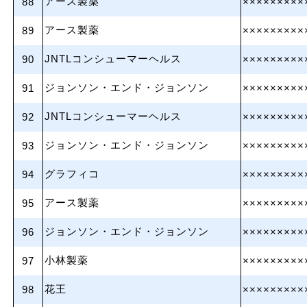
アース製薬
88
×××××××××
アース製薬
89
×××××××××
JNTLコンシューマーヘルス
90
×××××××××
ジョンソン・エンド・ジョンソン
91
×××××××××
JNTLコンシューマーヘルス
92
×××××××××
ジョンソン・エンド・ジョンソン
93
×××××××××
グラフィコ
94
×××××××××
アース製薬
95
×××××××××
ジョンソン・エンド・ジョンソン
96
×××××××××
小林製薬
97
×××××××××
花王
98
×××××××××