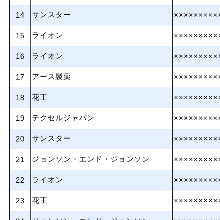
サンスター
14
×××××××××
ライオン
15
×××××××××
ライオン
16
×××××××××
アース製薬
17
×××××××××
花王
18
×××××××××
テクセルジャパン
19
×××××××××
サンスター
20
×××××××××
ジョンソン・エンド・ジョンソン
21
×××××××××
ライオン
22
×××××××××
花王
23
×××××××××