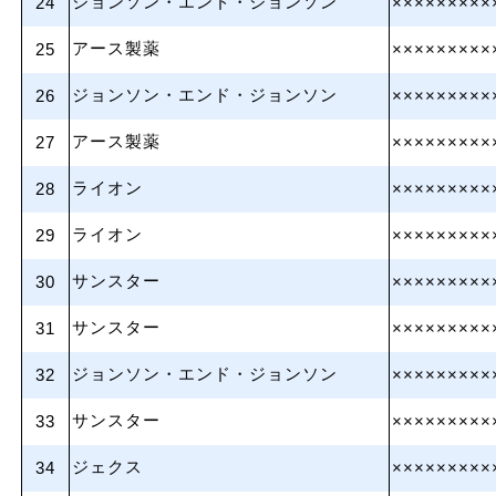
ジョンソン・エンド・ジョンソン
24
×××××××××
アース製薬
25
×××××××××
ジョンソン・エンド・ジョンソン
26
×××××××××
アース製薬
27
×××××××××
ライオン
28
×××××××××
ライオン
29
×××××××××
サンスター
30
×××××××××
サンスター
31
×××××××××
ジョンソン・エンド・ジョンソン
32
×××××××××
サンスター
33
×××××××××
ジェクス
34
×××××××××