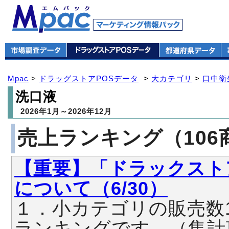
Mpac
>
ドラッグストアPOSデータ
>
大カテゴリ
>
口中衛
洗口液
2026年1月～2026年12月
売上ランキング（106
【重要】「ドラックスト
について（6/30）
１．小カテゴリの販売数
ランキングです。（集計