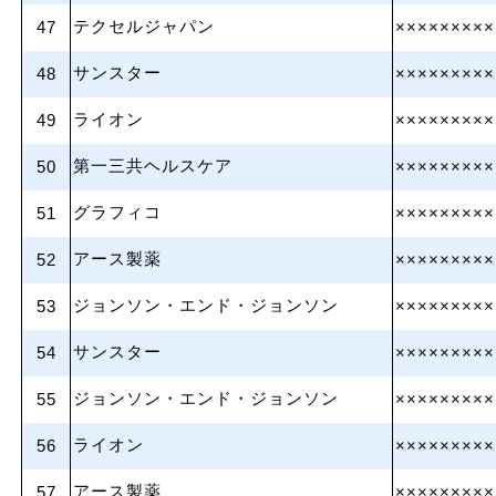
テクセルジャパン
47
×××××××××
サンスター
48
×××××××××
ライオン
49
×××××××××
第一三共ヘルスケア
50
×××××××××
グラフィコ
51
×××××××××
アース製薬
52
×××××××××
ジョンソン・エンド・ジョンソン
53
×××××××××
サンスター
54
×××××××××
ジョンソン・エンド・ジョンソン
55
×××××××××
ライオン
56
×××××××××
アース製薬
57
×××××××××