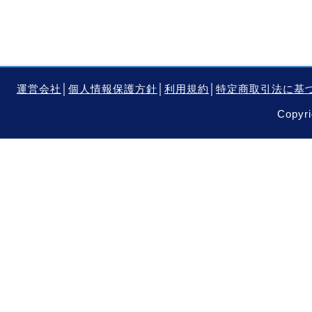
運営会社
│
個人情報保護方針
│
利用規約
│
特定商取引法に基
Copyri