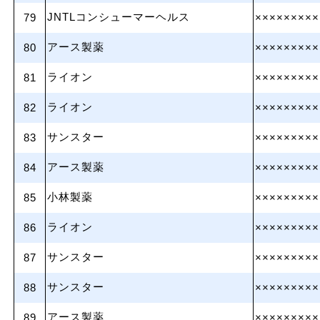
JNTLコンシューマーヘルス
79
×××××××××
アース製薬
80
×××××××××
ライオン
81
×××××××××
ライオン
82
×××××××××
サンスター
83
×××××××××
アース製薬
84
×××××××××
小林製薬
85
×××××××××
ライオン
86
×××××××××
サンスター
87
×××××××××
サンスター
88
×××××××××
アース製薬
89
×××××××××