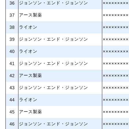
ジョンソン・エンド・ジョンソン
36
×××××××××
アース製薬
37
×××××××××
ライオン
38
×××××××××
ジョンソン・エンド・ジョンソン
39
×××××××××
ライオン
40
×××××××××
ジョンソン・エンド・ジョンソン
41
×××××××××
アース製薬
42
×××××××××
ジョンソン・エンド・ジョンソン
43
×××××××××
ライオン
44
×××××××××
アース製薬
45
×××××××××
ジョンソン・エンド・ジョンソン
46
×××××××××