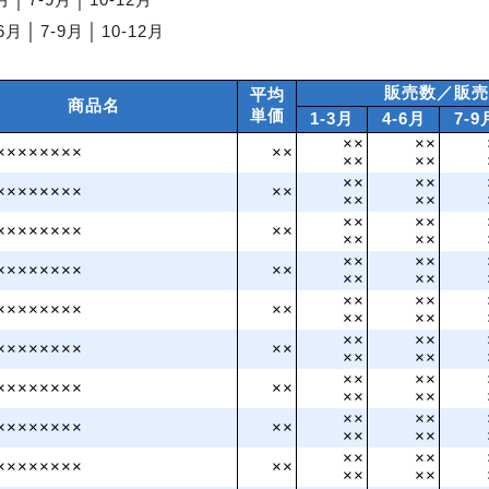
月
│
7‐9月
│
10‐12月
‐6月
│
7‐9月
│
10‐12月
販売数／販売
平均
商品名
単価
1‐3月
4‐6月
7‐9
××
××
××××××××
××
××
××
××
××
××××××××
××
××
××
××
××
××××××××
××
××
××
××
××
××××××××
××
××
××
××
××
××××××××
××
××
××
××
××
××××××××
××
××
××
××
××
××××××××
××
××
××
××
××
××××××××
××
××
××
××
××
××××××××
××
××
××