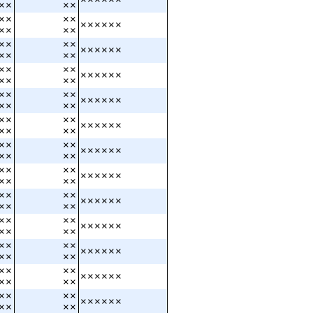
××××××
××
××
××
××
××××××
××
××
××
××
××××××
××
××
××
××
××××××
××
××
××
××
××××××
××
××
××
××
××××××
××
××
××
××
××××××
××
××
××
××
××××××
××
××
××
××
××××××
××
××
××
××
××××××
××
××
××
××
××××××
××
××
××
××
××××××
××
××
××
××
××××××
××
××