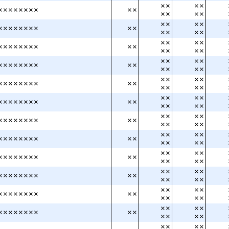
××
××
××××××××
××
××
××
××
××
××××××××
××
××
××
××
××
××××××××
××
××
××
××
××
××××××××
××
××
××
××
××
××××××××
××
××
××
××
××
××××××××
××
××
××
××
××
××××××××
××
××
××
××
××
××××××××
××
××
××
××
××
××××××××
××
××
××
××
××
××××××××
××
××
××
××
××
××××××××
××
××
××
××
××
××××××××
××
××
××
××
××