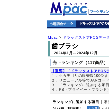
Mpac
>
ドラッグストアPOSデー
歯ブラシ
2024年1月～2024年12月
売上ランキング（117商品）
【重要】「ドラックストアPOSデ
１．小カテゴリの販売数100位
２．リニューアル等でJANコー
３．「ランキングに追加する項
４．PB（プライベートブランド
ランキングに追加する項目
│
販