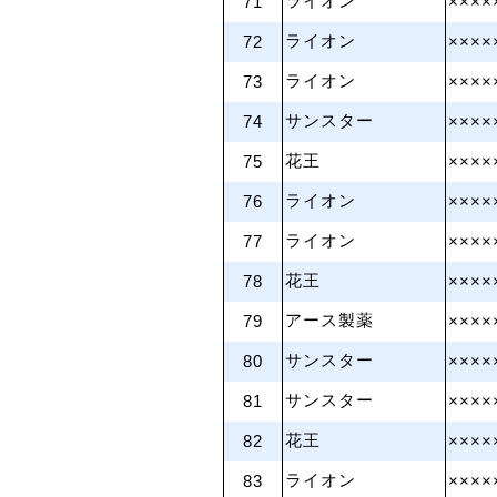
ライオン
71
××××
ライオン
72
××××
ライオン
73
××××
サンスター
74
××××
花王
75
××××
ライオン
76
××××
ライオン
77
××××
花王
78
××××
アース製薬
79
××××
サンスター
80
××××
サンスター
81
××××
花王
82
××××
ライオン
83
××××