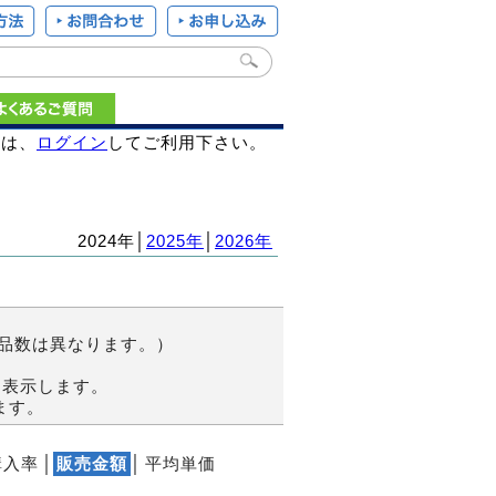
様は、
ログイン
してご利用下さい。
2024年│
2025年
│
2026年
商品数は異なります。）
を表示します。
ます。
購入率
│
販売金額
│
平均単価