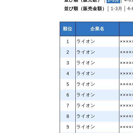
並び順（販売数）
│
1‐3月
│
4‐6
並び順（販売金額）
│
1‐3月
│
4
順位
企業名
ライオン
1
××××
ライオン
2
××××
ライオン
3
××××
ライオン
4
××××
ライオン
5
××××
ライオン
6
××××
ライオン
7
××××
ライオン
8
××××
ライオン
9
××××