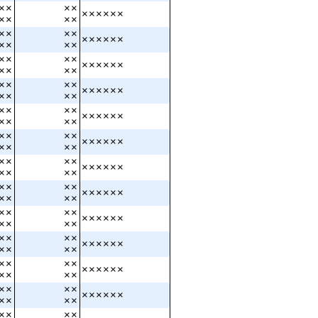
××
××
××××××
××
××
××
××
××××××
××
××
××
××
××××××
××
××
××
××
××××××
××
××
××
××
××××××
××
××
××
××
××××××
××
××
××
××
××××××
××
××
××
××
××××××
××
××
××
××
××××××
××
××
××
××
××××××
××
××
××
××
××××××
××
××
××
××
××××××
××
××
××
××