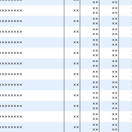
××××××××
××
××
××
××
××
××××××××
××
××
××
××
××
××××××××
××
××
××
××
××
××××××××
××
××
××
××
××
××××××××
××
××
××
××
××
××××××××
××
××
××
××
××
××××××××
××
××
××
××
××
××××××××
××
××
××
××
××
××××××××
××
××
××
××
××
××××××××
××
××
××
××
××
××××××××
××
××
××
××
××
××××××××
××
××
××
××
××
××××××××
××
××
××