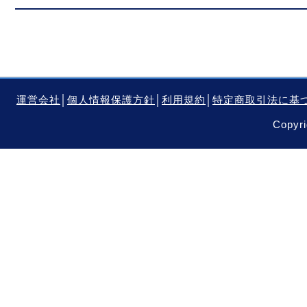
運営会社
│
個人情報保護方針
│
利用規約
│
特定商取引法に基
Copyri