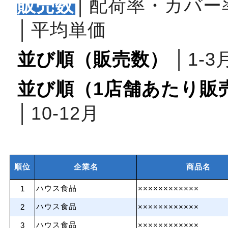
販売数
│
配荷率・カバー
│
平均単価
並び順（販売数）
│
1‐3
並び順（1店舗あたり販
│
10‐12月
順位
企業名
商品名
ハウス食品
1
××××××××××××
ハウス食品
2
××××××××××××
ハウス食品
3
××××××××××××