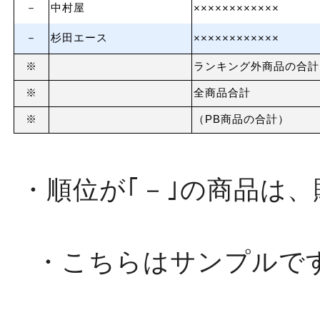
－
中村屋
××××××××××××
－
杉田エース
××××××××××××
※
ランキング外商品の合計
※
全商品合計
※
（PB商品の合計）
・順位が｢－｣の商品は
・こちらはサンプルで