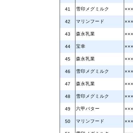
雪印メグミルク
41
××
マリンフード
42
××
森永乳業
43
××
宝幸
44
××
森永乳業
45
××
雪印メグミルク
46
××
森永乳業
47
××
雪印メグミルク
48
××
六甲バター
49
××
マリンフード
50
××