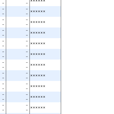
××××××
－
－
－
－
××××××
－
－
－
－
××××××
－
－
－
－
××××××
－
－
－
－
××××××
－
－
－
－
××××××
－
－
－
－
××××××
－
－
－
－
××××××
－
－
－
－
××××××
－
－
－
－
××××××
－
－
－
－
××××××
－
－