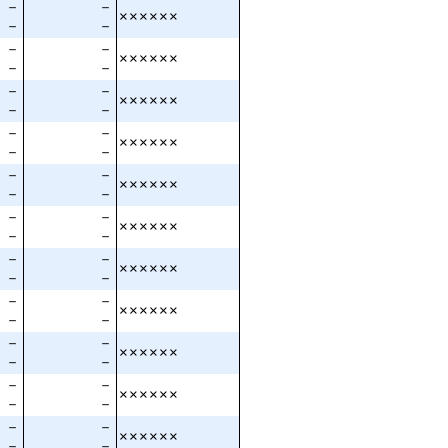
－
－
××××××
－
－
－
－
××××××
－
－
－
－
××××××
－
－
－
－
××××××
－
－
－
－
××××××
－
－
－
－
××××××
－
－
－
－
××××××
－
－
－
－
××××××
－
－
－
－
××××××
－
－
－
－
××××××
－
－
－
－
××××××
－
－