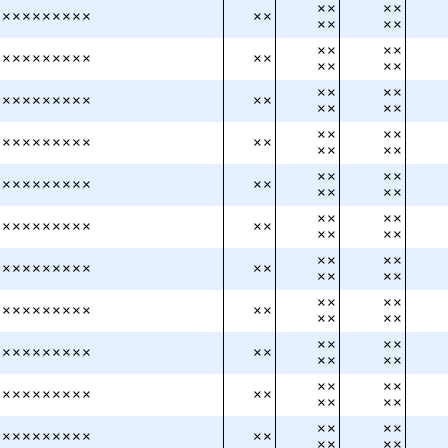
××
××
××××××××××
××
××
××
××
××
××××××××××
××
××
××
××
××
××××××××××
××
××
××
××
××
××××××××××
××
××
××
××
××
××××××××××
××
××
××
××
××
××××××××××
××
××
××
××
××
××××××××××
××
××
××
××
××
××××××××××
××
××
××
××
××
××××××××××
××
××
××
××
××
××××××××××
××
××
××
××
××
××××××××××
××
××
××