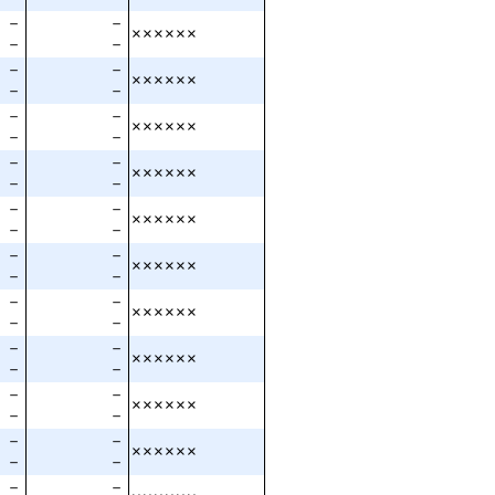
－
－
××××××
－
－
－
－
××××××
－
－
－
－
××××××
－
－
－
－
××××××
－
－
－
－
××××××
－
－
－
－
××××××
－
－
－
－
××××××
－
－
－
－
××××××
－
－
－
－
××××××
－
－
－
－
××××××
－
－
－
－