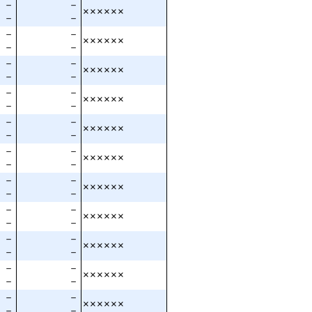
－
－
××××××
－
－
－
－
××××××
－
－
－
－
××××××
－
－
－
－
××××××
－
－
－
－
××××××
－
－
－
－
××××××
－
－
－
－
××××××
－
－
－
－
××××××
－
－
－
－
××××××
－
－
－
－
××××××
－
－
－
－
××××××
－
－