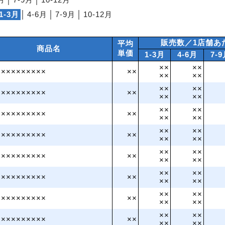
月
│
7‐9月
│
10‐12月
1‐3月
│
4‐6月
│
7‐9月
│
10‐12月
販売数／1店舗あ
平均
商品名
単価
1‐3月
4‐6月
7‐
××
××
××××××××××
××
××
××
××
××
××××××××××
××
××
××
××
××
××××××××××
××
××
××
××
××
××××××××××
××
××
××
××
××
××××××××××
××
××
××
××
××
××××××××××
××
××
××
××
××
××××××××××
××
××
××
××
××
××××××××××
××
××
××