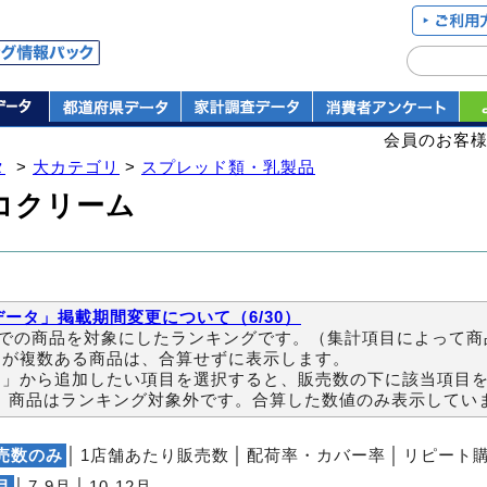
会員のお客
タ
>
大カテゴリ
>
スプレッド類・乳製品
コクリーム
ータ」掲載期間変更について（6/30）
までの商品を対象にしたランキングです。（集計項目によって
ドが複数ある商品は、合算せずに表示します。
目」から追加したい項目を選択すると、販売数の下に該当項目
）商品はランキング対象外です。合算した数値のみ表示してい
売数のみ
│
1店舗あたり販売数
│
配荷率・カバー率
│
リピート