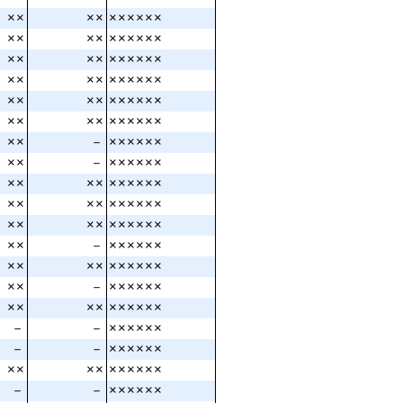
××
××
××××××
××
××
××××××
××
××
××××××
××
××
××××××
××
××
××××××
××
××
××××××
××
－
××××××
××
－
××××××
××
××
××××××
××
××
××××××
××
××
××××××
××
－
××××××
××
××
××××××
××
－
××××××
××
××
××××××
－
－
××××××
－
－
××××××
××
××
××××××
－
－
××××××