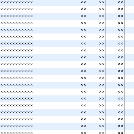
××××××××××××
××
××
××
××××××××××××
××
××
××
××××××××××××
××
××
××
××××××××××××
××
××
××
××××××××××××
××
××
××
××××××××××××
××
××
××
××××××××××××
××
××
××
××××××××××××
××
××
××
××××××××××××
××
××
××
××××××××××××
××
××
××
××××××××××××
××
××
××
××××××××××××
××
××
××
××××××××××××
××
××
××
××××××××××××
××
××
××
××××××××××××
××
××
××
××××××××××××
××
××
××
××××××××××××
××
××
××
××××××××××××
××
××
××
××××××××××××
××
××
××
××××××××××××
××
××
××