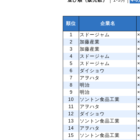
並び順（販売数）
│
1‐3月
│
4‐6
順位
企業名
1
スドージャム
2
加藤産業
3
加藤産業
4
スドージャム
5
スドージャム
6
ダイショウ
7
アヲハタ
8
明治
9
明治
10
ソントン食品工業
11
アヲハタ
12
ダイショウ
13
ソントン食品工業
14
アヲハタ
15
ソントン食品工業