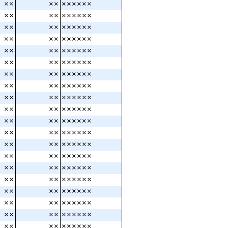
××
××
××××××
××
××
××××××
××
××
××××××
××
××
××××××
××
××
××××××
××
××
××××××
××
××
××××××
××
××
××××××
××
××
××××××
××
××
××××××
××
××
××××××
××
××
××××××
××
××
××××××
××
××
××××××
××
××
××××××
××
××
××××××
××
××
××××××
××
××
××××××
××
××
××××××
××
××
××××××