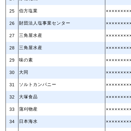
伯方塩業
25
××××××××
財団法人塩事業センター
26
××××××××
三角屋水産
27
××××××××
三角屋水産
28
××××××××
味の素
29
××××××××
大同
30
××××××××
ソルトカンパニー
31
××××××××
大塚食品
32
××××××××
蒲刈物産
33
××××××××
日本海水
34
××××××××