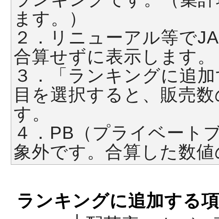
ます。）
２．リニューアル等でJ
合算せずに表示します。
３．「ランキングに追加
目を選択すると、販売数
す。
４．PB（プライベート
象外です。合算した数値
ランキングに追加する