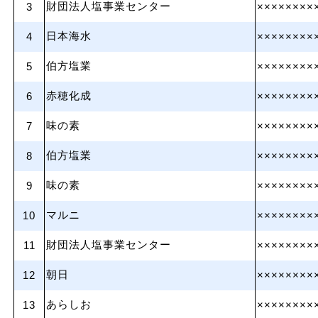
財団法人塩事業センター
3
××××××××
日本海水
4
××××××××
伯方塩業
5
××××××××
赤穂化成
6
××××××××
味の素
7
××××××××
伯方塩業
8
××××××××
味の素
9
××××××××
マルニ
10
××××××××
財団法人塩事業センター
11
××××××××
朝日
12
××××××××
あらしお
13
××××××××