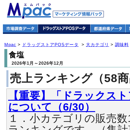
Mpac
>
ドラッグストアPOSデータ
>
大カテゴリ
>
調味料
食塩
2026年1月～2026年12月
売上ランキング（58
【重要】「ドラックスト
について（6/30）
１．小カテゴリの販売数
ランキングです。（集計