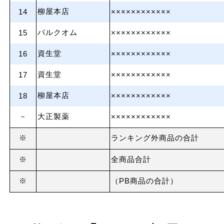
柳屋本店
14
××××××××××××
バルクオム
15
××××××××××××
資生堂
16
××××××××××××
資生堂
17
××××××××××××
柳屋本店
18
××××××××××××
－
大正製薬
××××××××××××
※
ランキング外商品の合計
※
全商品合計
※
（PB商品の合計）