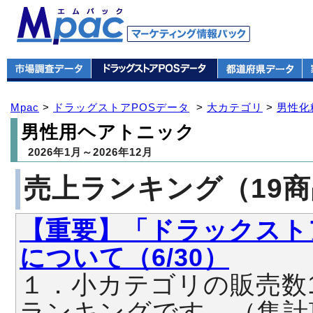
Mpac
>
ドラッグストアPOSデータ
>
大カテゴリ
>
男性化
男性用ヘアトニック
2026年1月～2026年12月
売上ランキング（19
【重要】「ドラックスト
について（6/30）
１．小カテゴリの販売数
ランキングです。（集計