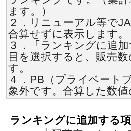
ます。）
２．リニューアル等でJ
合算せずに表示します。
３．「ランキングに追加
目を選択すると、販売数
す。
４．PB（プライベート
象外です。合算した数値
ランキングに追加する