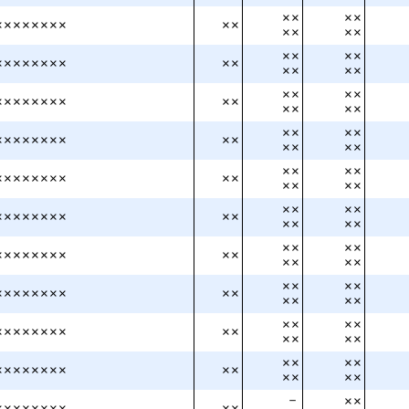
××
××
××××××××
××
××
××
××
××
××××××××
××
××
××
××
××
××××××××
××
××
××
××
××
××××××××
××
××
××
××
××
××××××××
××
××
××
××
××
××××××××
××
××
××
××
××
××××××××
××
××
××
××
××
××××××××
××
××
××
××
××
××××××××
××
××
××
××
××
××××××××
××
××
××
－
××