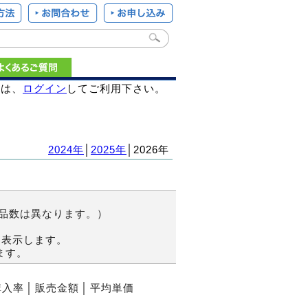
様は、
ログイン
してご利用下さい。
2024年
│
2025年
│2026年
商品数は異なります。）
を表示します。
ます。
購入率
│
販売金額
│
平均単価