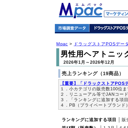
Mpac
>
ドラッグストアPOSデー
男性用ヘアトニッ
2026年1月～2026年12月
売上ランキング（19商品）
【重要】「ドラックストアPOSデ
１．小カテゴリの販売数100位
２．リニューアル等でJANコー
３．「ランキングに追加する項
４．PB（プライベートブランド
ランキングに追加する項目
│
販