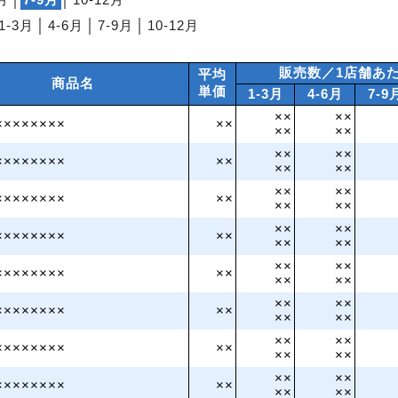
月
│
7‐9月
│
10‐12月
1‐3月
│
4‐6月
│
7‐9月
│
10‐12月
販売数／1店舗あ
平均
商品名
単価
1‐3月
4‐6月
7‐9
××
××
××××××××
××
××
××
××
××
××××××××
××
××
××
××
××
××××××××
××
××
××
××
××
××××××××
××
××
××
××
××
××××××××
××
××
××
××
××
××××××××
××
××
××
××
××
××××××××
××
××
××
××
××
××××××××
××
××
××