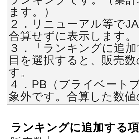
ます。）
２．リニューアル等でJ
合算せずに表示します。
３．「ランキングに追加
目を選択すると、販売数
す。
４．PB（プライベート
象外です。合算した数値
ランキングに追加する