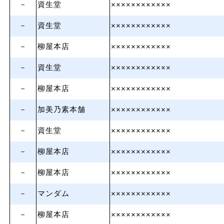
－
資生堂
××××××××××××
－
資生堂
××××××××××××
－
柳屋本店
××××××××××××
－
資生堂
××××××××××××
－
柳屋本店
××××××××××××
－
加美乃素本舗
××××××××××××
－
資生堂
××××××××××××
－
柳屋本店
××××××××××××
－
柳屋本店
××××××××××××
－
マンダム
××××××××××××
－
柳屋本店
××××××××××××