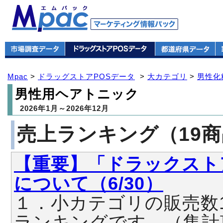
Mpac
>
ドラッグストアPOSデータ
>
大カテゴリ
>
男性化
男性用ヘアトニック
2026年1月～2026年12月
売上ランキング（19
【重要】「ドラックスト
について（6/30）
１．小カテゴリの販売数
ランキングです。（集計