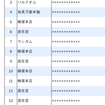
バルクオム
3
××××××××××××
加美乃素本舗
4
××××××××××××
柳屋本店
5
××××××××××××
資生堂
6
××××××××××××
マンダム
7
××××××××××××
柳屋本店
8
××××××××××××
資生堂
9
××××××××××××
柳屋本店
10
××××××××××××
柳屋本店
11
××××××××××××
資生堂
12
××××××××××××
資生堂
13
××××××××××××