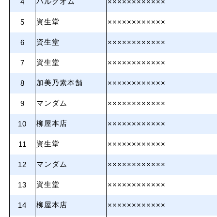
バルクオム
4
××××××××××××
資生堂
5
××××××××××××
資生堂
6
××××××××××××
資生堂
7
××××××××××××
加美乃素本舗
8
××××××××××××
マンダム
9
××××××××××××
柳屋本店
10
××××××××××××
資生堂
11
××××××××××××
マンダム
12
××××××××××××
資生堂
13
××××××××××××
柳屋本店
14
××××××××××××