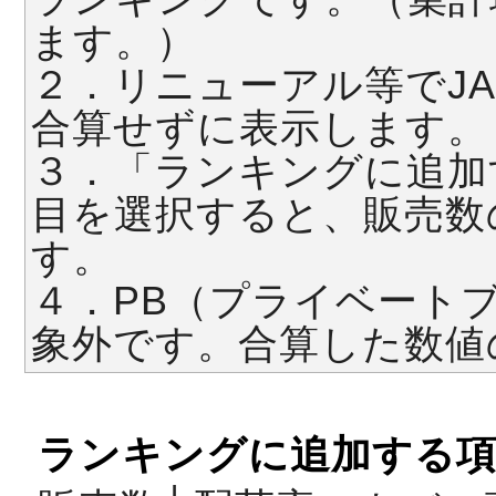
ます。）
２．リニューアル等でJ
合算せずに表示します。
３．「ランキングに追加
目を選択すると、販売数
す。
４．PB（プライベート
象外です。合算した数値
ランキングに追加する