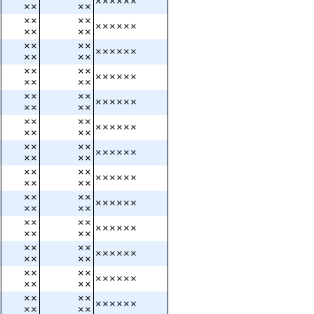
××××××
××
××
××
××
××××××
××
××
××
××
××××××
××
××
××
××
××××××
××
××
××
××
××××××
××
××
××
××
××××××
××
××
××
××
××××××
××
××
××
××
××××××
××
××
××
××
××××××
××
××
××
××
××××××
××
××
××
××
××××××
××
××
××
××
××××××
××
××
××
××
××××××
××
××