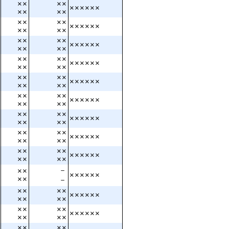
××
××
××××××
××
××
××
××
××××××
××
××
××
××
××××××
××
××
××
××
××××××
××
××
××
××
××××××
××
××
××
××
××××××
××
××
××
××
××××××
××
××
××
××
××××××
××
××
××
××
××××××
××
××
－
××
××××××
××
－
××
××
××××××
××
××
××
××
××××××
××
××
××
××