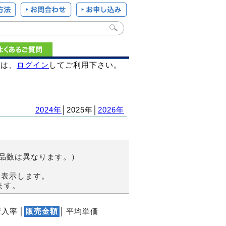
様は、
ログイン
してご利用下さい。
2024年
│2025年│
2026年
商品数は異なります。）
を表示します。
ます。
購入率
│
販売金額
│
平均単価