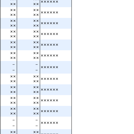
××××××
××
××
××
××
××××××
××
××
××
××
××××××
××
××
××
××
××××××
××
××
××
××
××××××
××
××
××
××
××××××
××
××
－
－
××××××
－
－
××
××
××××××
××
××
××
××
××××××
××
××
××
××
××××××
××
××
××
××
××××××
××
××
－
－
××××××
－
－
××
××