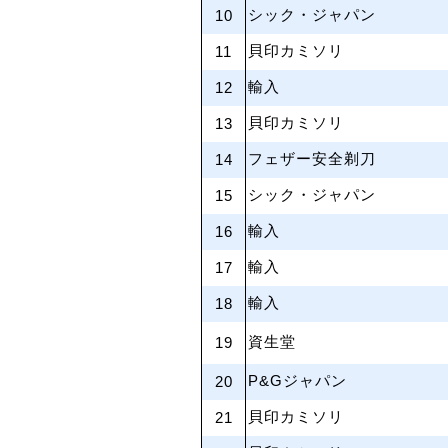
シック・ジャパン
10
貝印カミソリ
11
輸入
12
貝印カミソリ
13
フェザー安全剃刀
14
シック・ジャパン
15
輸入
16
輸入
17
輸入
18
資生堂
19
P&Gジャパン
20
貝印カミソリ
21