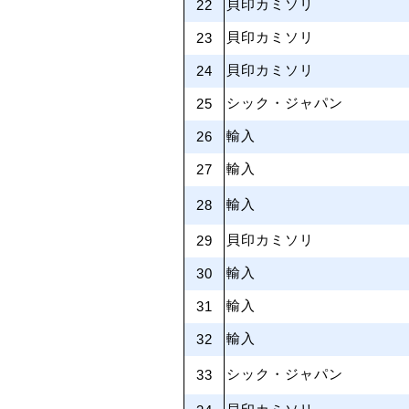
貝印カミソリ
22
貝印カミソリ
23
貝印カミソリ
24
シック・ジャパン
25
輸入
26
輸入
27
輸入
28
貝印カミソリ
29
輸入
30
輸入
31
輸入
32
シック・ジャパン
33