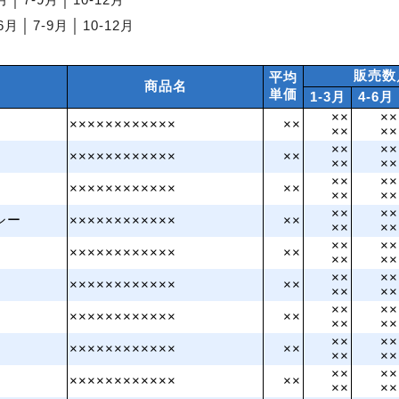
月
│
7‐9月
│
10‐12月
‐6月
│
7‐9月
│
10‐12月
販売数
平均
商品名
単価
1‐3月
4‐6月
××
××
××××××××××××
××
××
××
××
××
××××××××××××
××
××
××
××
××
××××××××××××
××
××
××
××
××
シー
××××××××××××
××
××
××
××
××
××××××××××××
××
××
××
××
××
××××××××××××
××
××
××
××
××
××××××××××××
××
××
××
××
××
××××××××××××
××
××
××
××
××
××××××××××××
××
××
××