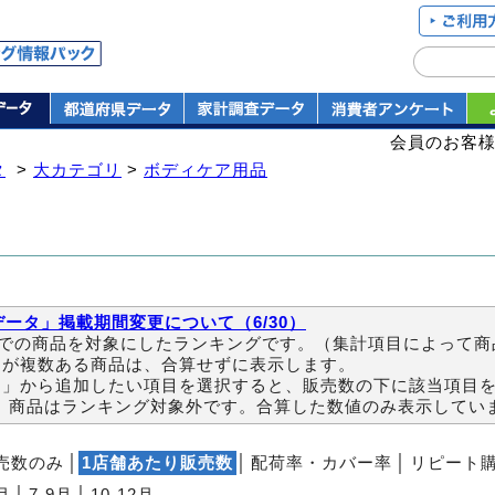
会員のお客
タ
>
大カテゴリ
>
ボディケア用品
ータ」掲載期間変更について（6/30）
までの商品を対象にしたランキングです。（集計項目によって
ドが複数ある商品は、合算せずに表示します。
目」から追加したい項目を選択すると、販売数の下に該当項目
）商品はランキング対象外です。合算した数値のみ表示してい
売数のみ
│
1店舗あたり販売数
│
配荷率・カバー率
│
リピート