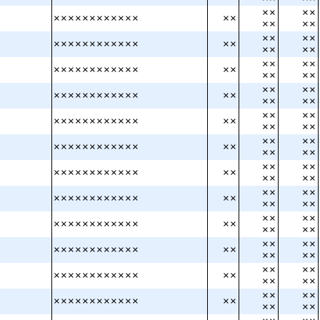
××
××
××××××××××××
××
××
××
××
××
××××××××××××
××
××
××
××
××
××××××××××××
××
××
××
××
××
××××××××××××
××
××
××
××
××
××××××××××××
××
××
××
××
××
××××××××××××
××
××
××
××
××
××××××××××××
××
××
××
××
××
××××××××××××
××
××
××
××
××
××××××××××××
××
××
××
××
××
××××××××××××
××
××
××
××
××
××××××××××××
××
××
××
××
××
××××××××××××
××
××
××