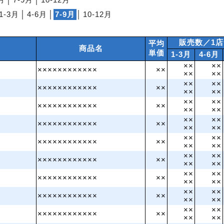
月
│
7‐9月
│
10‐12月
1‐3月
│
4‐6月
│
7‐9月
│
10‐12月
販売数／1
平均
商品名
単価
1‐3月
4‐6月
××
××
××××××××××××
××
××
××
××
××
××××××××××××
××
××
××
××
××
××××××××××××
××
××
××
××
××
××××××××××××
××
××
××
××
××
××××××××××××
××
××
××
××
××
××××××××××××
××
××
××
××
××
××××××××××××
××
××
××
××
××
××××××××××××
××
××
××
××
××
××××××××××××
××
××
××