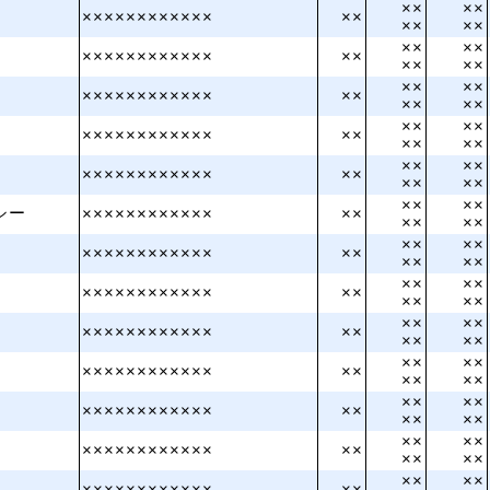
××
××
××××××××××××
××
××
××
××
××
××××××××××××
××
××
××
××
××
××××××××××××
××
××
××
××
××
××××××××××××
××
××
××
××
××
××××××××××××
××
××
××
××
××
シー
××××××××××××
××
××
××
××
××
××××××××××××
××
××
××
××
××
××××××××××××
××
××
××
××
××
××××××××××××
××
××
××
××
××
××××××××××××
××
××
××
××
××
××××××××××××
××
××
××
××
××
××××××××××××
××
××
××
××
××