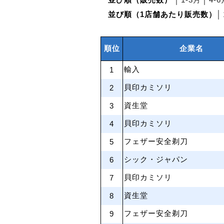
並び順（販売数）
│
1‐3月
│
4‐6
並び順（1店舗あたり販売数）
│
順位
企業名
輸入
1
貝印カミソリ
2
資生堂
3
貝印カミソリ
4
フェザー安全剃刀
5
シック・ジャパン
6
貝印カミソリ
7
資生堂
8
フェザー安全剃刀
9