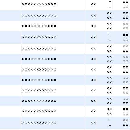
－
××
××××××××××××
××
××
－
××
××
××××××××××××
××
××
××
××
××
××××××××××××
××
××
××
－
××
××××××××××××
××
××
－
××
××
××××××××××××
××
××
××
××
××
××××××××××××
××
××
××
××
××
××××××××××××
××
××
××
××
××
××××××××××××
××
××
××
××
××
××××××××××××
××
××
××
××
××
××××××××××××
××
××
××
××
××
××××××××××××
××
××
××
－
××
××××××××××××
××
××
－