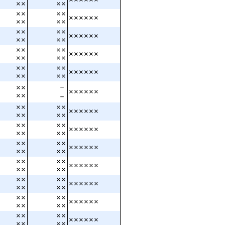
××××××
××
××
××
××
××××××
××
××
××
××
××××××
××
××
××
××
××××××
××
××
××
××
××××××
××
××
－
××
××××××
××
－
××
××
××××××
××
××
××
××
××××××
××
××
××
××
××××××
××
××
××
××
××××××
××
××
××
××
××××××
××
××
××
××
××××××
××
××
××
××
××××××
××
××