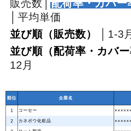
販売数
│
配荷率・カバー
│
平均単価
並び順（販売数）
│
1‐3
並び順（配荷率・カバー
12月
順位
企業名
コーセー
1
×××××
カネボウ化粧品
2
×××××